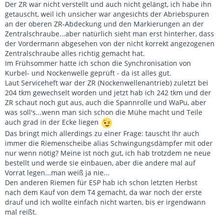
Der ZR war nicht verstellt und auch nicht gelängt, ich habe ihn
getauscht, weil ich unsicher war angesichts der Abriebspuren
an der oberen ZR-Abdeckung und den Markierungen an der
Zentralschraube...aber natürlich sieht man erst hinterher, dass
der Vordermann abgesehen von der nicht korrekt angezogenen
Zentralschraube alles richtig gemacht hat.
Im Frühsommer hatte ich schon die Synchronisation von
Kurbel- und Nockenwelle geprüft - da ist alles gut.
Laut Serviceheft war der ZR (Nockenwellenantrieb) zuletzt bei
204 tkm gewechselt worden und jetzt hab ich 242 tkm und der
ZR schaut noch gut aus, auch die Spannrolle und WaPu, aber
was soll's...wenn man sich schon die Mühe macht und Teile
auch grad in der Ecke liegen
Das bringt mich allerdings zu einer Frage: tauscht Ihr auch
immer die Riemenscheibe alias Schwingungsdämpfer mit oder
nur wenn nötig? Meine ist noch gut, ich hab trotzdem ne neue
bestellt und werde sie einbauen, aber die andere mal auf
Vorrat legen...man weiß ja nie...
Den anderen Riemen für ESP hab ich schon letzten Herbst
nach dem Kauf von dem T4 gemacht, da war noch der erste
drauf und ich wollte einfach nicht warten, bis er irgendwann
mal reißt.