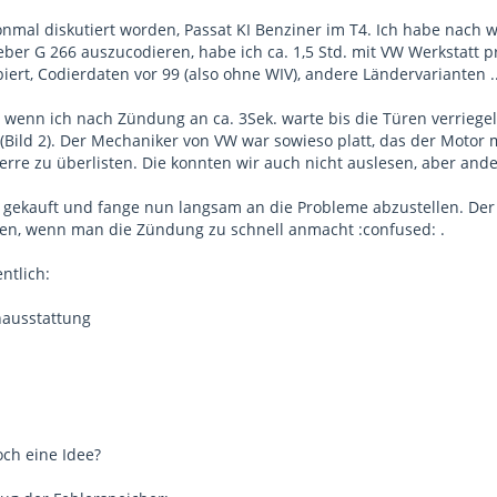
onmal diskutiert worden, Passat KI Benziner im T4. Ich habe nach
ber G 266 auszucodieren, habe ich ca. 1,5 Std. mit VW Werkstatt p
iert, Codierdaten vor 99 (also ohne WIV), andere Ländervarianten .
, wenn ich nach Zündung an ca. 3Sek. warte bis die Türen verrieg
Bild 2). Der Mechaniker von VW war sowieso platt, das der Motor mi
rre zu überlisten. Die konnten wir auch nicht auslesen, aber and
 gekauft und fange nun langsam an die Probleme abzustellen. De
n, wenn man die Zündung zu schnell anmacht :confused: .
ntlich:
nausstattung
och eine Idee?