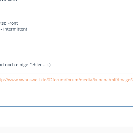
s): Front
 - Intermittent
nd noch einige Fehler ...:-)
ttp://www.vwbuswelt.de/02forum/forum/media/kunena/mlf/image6