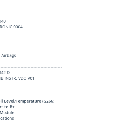
.
-----------------------------------------
040
RONIC 0004
.
-Airbags
-----------------------------------------
842 D
BIINSTR. VDO V01
Oil Level/Temperature (G266)
rt to B+
 Module
cations