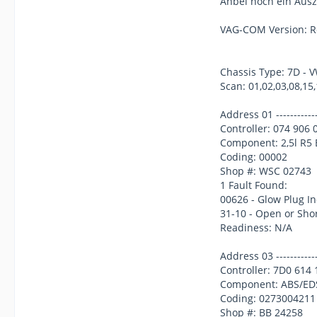
Anbei noch ein Ausz
VAG-COM Version: R
Chassis Type: 7D - 
Scan: 01,02,03,08,15,
Address 01 --------------
Controller: 074 906
Component: 2,5l R5
Coding: 00002
Shop #: WSC 02743
1 Fault Found:
00626 - Glow Plug In
31-10 - Open or Shor
Readiness: N/A
Address 03 --------------
Controller: 7D0 614 
Component: ABS/EDS
Coding: 0273004211
Shop #: BB 24258