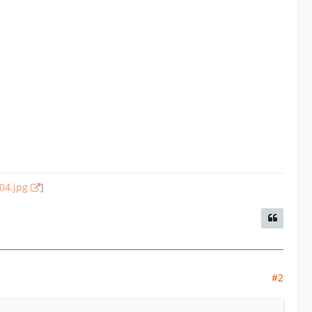
04.jpg
]
#2