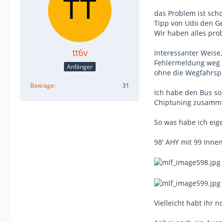
das Problem ist sch
Tipp von Udo den Ge
Wir haben alles prob
tt6v
Interessanter Weise
Fehlermeldung weg (
Anfänger
ohne die Wegfahrspe
Beiträge
31
Ich habe den Bus so
Chiptuning zusamme
So was habe ich eige
98' AHY mit 99 Inne
Vielleicht habt ihr n