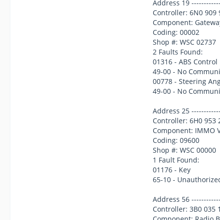
Address 19 --------------
Controller: 6N0 909
Component: Gatewa
Coding: 00002
Shop #: WSC 02737
2 Faults Found:
01316 - ABS Control
49-00 - No Communi
00778 - Steering Ang
49-00 - No Communi
Address 25 --------------
Controller: 6H0 953 
Component: IMMO 
Coding: 09600
Shop #: WSC 00000
1 Fault Found:
01176 - Key
65-10 - Unauthorized
Address 56 --------------
Controller: 3B0 035 
Component: Radio 