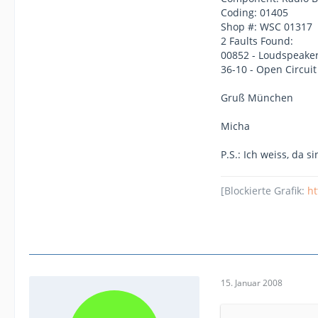
Coding: 01405
Shop #: WSC 01317
2 Faults Found:
00852 - Loudspeaker(
36-10 - Open Circuit
Gruß München
Micha
P.S.: Ich weiss, da si
[Blockierte Grafik:
h
15. Januar 2008