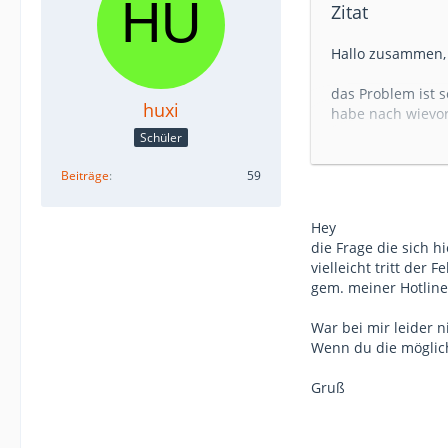
Zitat
Hallo zusammen,
das Problem ist s
huxi
habe nach wievor
Udo den Geber G 
Schüler
probiert, aber d
probiert, Codierd
Beiträge
59
keine Chance!
Hey
Interessanter We
die Frage die sich hi
Türen verriegelt
vielleicht tritt der
Fehlermeldung we
gem. meiner Hotlin
der Motor mit dem
ohne die Wegfahr
War bei mir leider ni
aber anderes Th
Wenn du die möglich
Ich habe den Bus
Gruß
abzustellen. Der
Chiptuning zusa