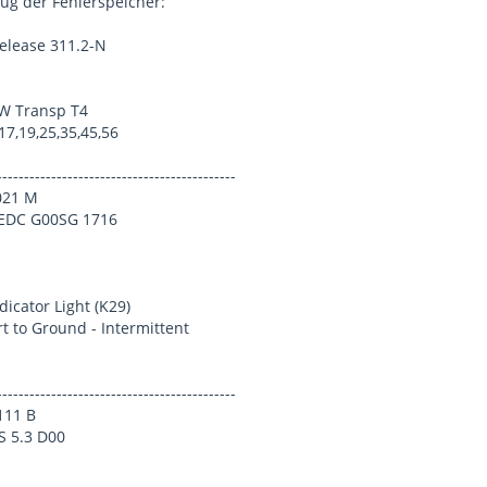
ug der Fehlerspeicher:
elease 311.2-N
VW Transp T4
17,19,25,35,45,56
-----------------------------------------
 021 M
 EDC G00SG 1716
dicator Light (K29)
t to Ground - Intermittent
-----------------------------------------
111 B
 5.3 D00