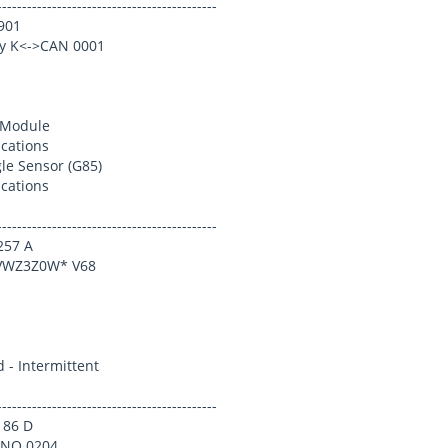
-----------------------------------------
 901
y K<->CAN 0001
 Module
cations
le Sensor (G85)
cations
-----------------------------------------
257 A
VWZ3Z0W* V68
 - Intermittent
-----------------------------------------
186 D
BNO 0204