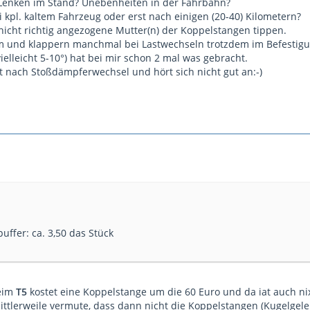
Lenken im Stand? Unebenheiten in der Fahrbahn?
 kpl. kaltem Fahrzeug oder erst nach einigen (20-40) Kilometern?
icht richtig angezogene Mutter(n) der Koppelstangen tippen.
 und klappern manchmal bei Lastwechseln trotzdem im Befestig
elleicht 5-10°) hat bei mir schon 2 mal was gebracht.
t nach Stoßdämpferwechsel und hört sich nicht gut an:-)
ffer: ca. 3,50 das Stück
beim
T5
kostet eine Koppelstange um die 60 Euro und da iat auch ni
mittlerweile vermute, dass dann nicht die Koppelstangen (Kugelgele