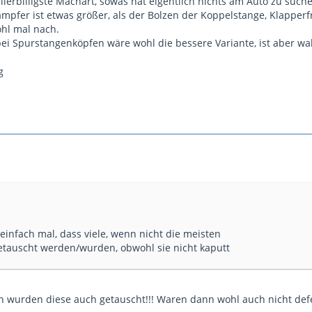
allerbilligste Machart, sowas hat eigentlich nichts am Auto zu such
pfer ist etwas größer, als der Bolzen der Koppelstange, Klapperfr
hl mal nach.
bei Spurstangenköpfen wäre wohl die bessere Variante, ist aber wah
 einfach mal, dass viele, wenn nicht die meisten
tauscht werden/wurden, obwohl sie nicht kaputt
 wurden diese auch getauscht!!! Waren dann wohl auch nicht defek