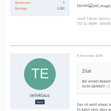
Reaktionen
1
[quote]
Beiträge
2.282
Gruß Tobias Syncro e
TDI GL MJ98 - (08/0
8. November 2008
Zitat
Bei einem Bekann
nicht defekt!!! :-|
teileklaus
Gast
Das ist wohl etwas 
Es kann sein, dass 