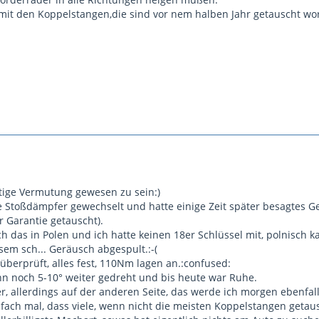
 mit den Koppelstangen,die sind vor nem halben Jahr getauscht w
htige Vermutung gewesen zu sein:)
ie Stoßdämpfer gewechselt und hatte einige Zeit später besagtes 
r Garantie getauscht).
h das in Polen und ich hatte keinen 18er Schlüssel mit, polnisch k
sem sch... Geräusch abgespult.:-(
überprüft, alles fest, 110Nm lagen an.:confused:
n noch 5-10° weiter gedreht und bis heute war Ruhe.
er, allerdings auf der anderen Seite, das werde ich morgen ebenfal
infach mal, dass viele, wenn nicht die meisten Koppelstangen geta