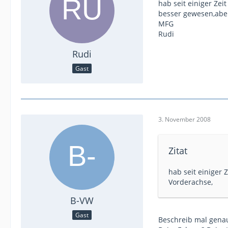
hab seit einiger Ze
besser gewesen,aber
MFG
Rudi
Rudi
Gast
3. November 2008
Zitat
hab seit einiger 
Vorderachse,
B-VW
Gast
Beschreib mal genau