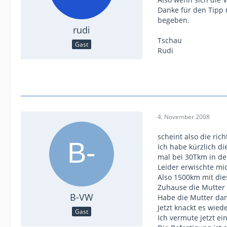
Danke für den Tipp
begeben.
rudi
Tschau
Gast
Rudi
4. November 2008
scheint also die ric
Ich habe kürzlich d
mal bei 30Tkm in de
Leider erwischte mic
Also 1500km mit die
Zuhause die Mutter 
B-VW
Habe die Mutter dan
Jetzt knackt es wied
Gast
Ich vermute jetzt e