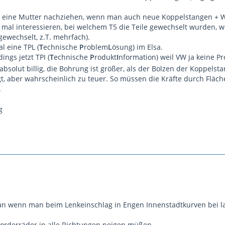
 eine Mutter nachziehen, wenn man auch neue Koppelstangen + W
 mal interessieren, bei welchem T5 die Teile gewechselt wurden, w
 gewechselt, z.T. mehrfach).
l eine TPL (
T
echnische
P
roblem
L
ösung) im Elsa.
ings jetzt TPI (
T
echnische
P
rodukt
I
nformation) weil VW ja keine P
 absolut billig, die Bohrung ist größer, als der Bolzen der Koppel
, aber wahrscheinlich zu teuer. So müssen die Kräfte durch Fläc
.
an wenn man beim Lenkeinschlag in Engen Innenstadtkurven bei 
.
Vorderräder in alle Richtungen neigen müßen.