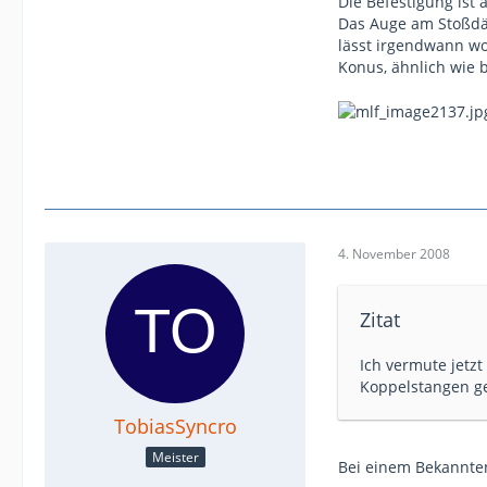
Die Befestigung ist 
Das Auge am Stoßdäm
lässt irgendwann wo
Konus, ähnlich wie 
4. November 2008
Zitat
Ich vermute jetzt
Koppelstangen ge
TobiasSyncro
Meister
Bei einem Bekannten