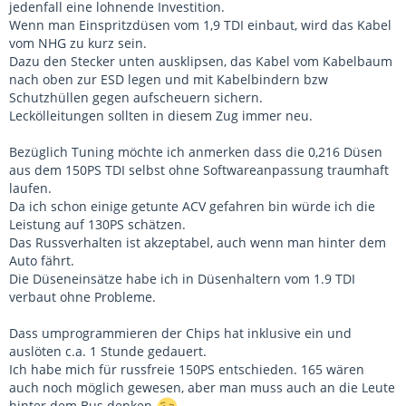
jedenfall eine lohnende Investition.
Wenn man Einspritzdüsen vom 1,9 TDI einbaut, wird das Kabel
vom NHG zu kurz sein.
Dazu den Stecker unten ausklipsen, das Kabel vom Kabelbaum
nach oben zur ESD legen und mit Kabelbindern bzw
Schutzhüllen gegen aufscheuern sichern.
Leckölleitungen sollten in diesem Zug immer neu.
Bezüglich Tuning möchte ich anmerken dass die 0,216 Düsen
aus dem 150PS TDI selbst ohne Softwareanpassung traumhaft
laufen.
Da ich schon einige getunte ACV gefahren bin würde ich die
Leistung auf 130PS schätzen.
Das Russverhalten ist akzeptabel, auch wenn man hinter dem
Auto fährt.
Die Düseneinsätze habe ich in Düsenhaltern vom 1.9 TDI
verbaut ohne Probleme.
Dass umprogrammieren der Chips hat inklusive ein und
auslöten c.a. 1 Stunde gedauert.
Ich habe mich für russfreie 150PS entschieden. 165 wären
auch noch möglich gewesen, aber man muss auch an die Leute
hinter dem Bus denken