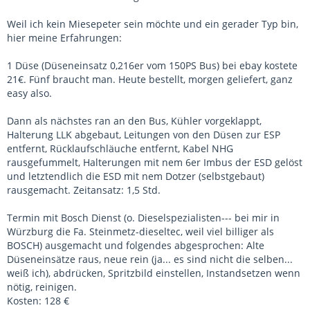
Weil ich kein Miesepeter sein möchte und ein gerader Typ bin,
hier meine Erfahrungen:
1 Düse (Düseneinsatz 0,216er vom 150PS Bus) bei ebay kostete
21€. Fünf braucht man. Heute bestellt, morgen geliefert, ganz
easy also.
Dann als nächstes ran an den Bus, Kühler vorgeklappt,
Halterung LLK abgebaut, Leitungen von den Düsen zur ESP
entfernt, Rücklaufschläuche entfernt, Kabel NHG
rausgefummelt, Halterungen mit nem 6er Imbus der ESD gelöst
und letztendlich die ESD mit nem Dotzer (selbstgebaut)
rausgemacht. Zeitansatz: 1,5 Std.
Termin mit Bosch Dienst (o. Dieselspezialisten--- bei mir in
Würzburg die Fa. Steinmetz-dieseltec, weil viel billiger als
BOSCH) ausgemacht und folgendes abgesprochen: Alte
Düseneinsätze raus, neue rein (ja... es sind nicht die selben...
weiß ich), abdrücken, Spritzbild einstellen, Instandsetzen wenn
nötig, reinigen.
Kosten: 128 €