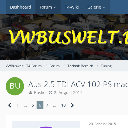
Dashboard
Forum
T4-Wiki
Galerie
VWBuswelt - T4-Forum
Forum
Technik-Bereich
Tuning
Aus 2.5 TDI ACV 102 PS ma
Busko
2. August 2011
1
…
5
6
7
…
10
20. Februar 2015