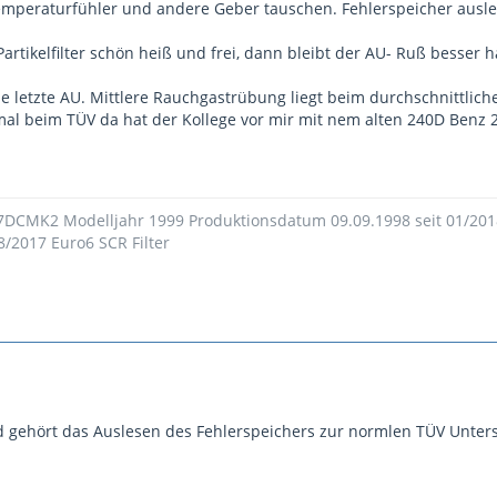
peraturfühler und andere Geber tauschen. Fehlerspeicher auslese
artikelfilter schön heiß und frei, dann bleibt der AU- Ruß besser h
 letzte AU. Mittlere Rauchgastrübung liegt beim durchschnittlichen 
mal beim TÜV da hat der Kollege vor mir mit nem alten 240D Benz 2
 7DCMK2 Modelljahr 1999 Produktionsdatum 09.09.1998 seit 01/20
8/2017 Euro6 SCR Filter
d gehört das Auslesen des Fehlerspeichers zur normlen TÜV Unter