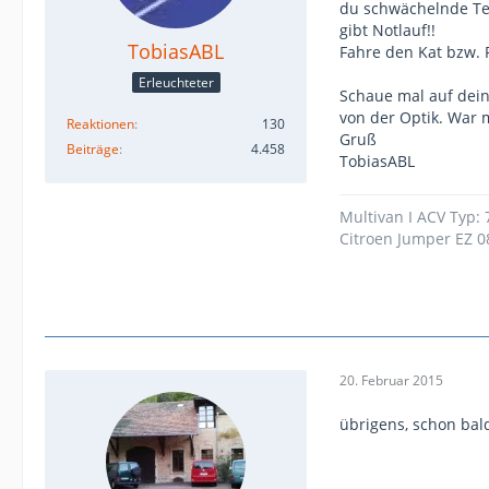
du schwächelnde Tem
gibt Notlauf!!
TobiasABL
Fahre den Kat bzw. P
Erleuchteter
Schaue mal auf deine
von der Optik. War 
Reaktionen
130
Gruß
Beiträge
4.458
TobiasABL
Multivan I ACV Typ:
Citroen Jumper EZ 0
20. Februar 2015
übrigens, schon bal