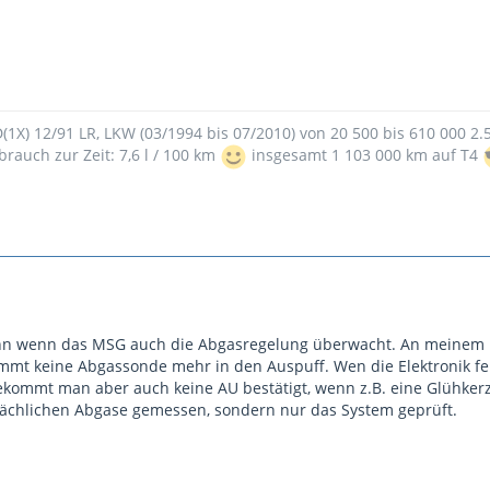
9D(1X) 12/91 LR, LKW (03/1994 bis 07/2010) von 20 500 bis 610 000 2
brauch zur Zeit: 7,6 l / 100 km
insgesamt 1 103 000 km auf T4
ann wenn das MSG auch die Abgasregelung überwacht. An meinem Pe
mt keine Abgassonde mehr in den Auspuff. Wen die Elektronik fehle
ommt man aber auch keine AU bestätigt, wenn z.B. eine Glühkerze 
sächlichen Abgase gemessen, sondern nur das System geprüft.