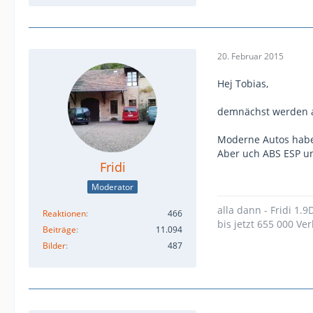
20. Februar 2015
Hej Tobias,
demnächst werden al
Moderne Autos habe 
Aber uch ABS ESP un
Fridi
Moderator
alla dann - Fridi 1.
Reaktionen
466
bis jetzt 655 000 Ver
Beiträge
11.094
Bilder
487