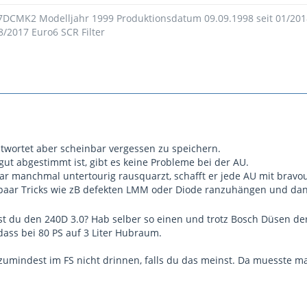
 7DCMK2 Modelljahr 1999 Produktionsdatum 09.09.1998 seit 01/20
8/2017 Euro6 SCR Filter
antwortet aber scheinbar vergessen zu speichern.
ut abgestimmt ist, gibt es keine Probleme bei der AU.
r manchmal untertourig rausquarzt, schafft er jede AU mit bravou
paar Tricks wie zB defekten LMM oder Diode ranzuhängen und dann
st du den 240D 3.0? Hab selber so einen und trotz Bosch Düsen 
dass bei 80 PS auf 3 Liter Hubraum.
 zumindest im FS nicht drinnen, falls du das meinst. Da muesste 