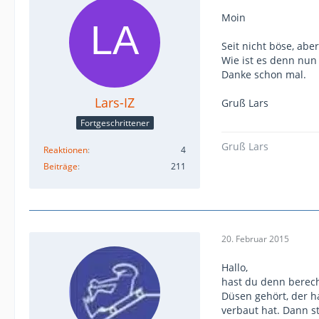
Moin
Seit nicht böse, ab
Wie ist es denn nun
Danke schon mal.
Lars-IZ
Gruß Lars
Fortgeschrittener
Gruß Lars
Reaktionen
4
Beiträge
211
20. Februar 2015
Hallo,
hast du denn berech
Düsen gehört, der 
verbaut hat. Dann s