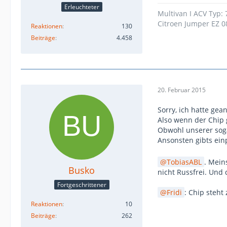
Erleuchteter
Multivan I ACV Typ:
Citroen Jumper EZ 0
Reaktionen
130
Beiträge
4.458
20. Februar 2015
Sorry, ich hatte ge
Also wenn der Chip g
Obwohl unserer soga
Ansonsten gibts ein
TobiasABL
. Mein
Busko
nicht Russfrei. Und 
Fortgeschrittener
Fridi
: Chip steht
Reaktionen
10
Beiträge
262