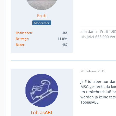
Fridi
Moderator
alla dann - Fridi 1.
Reaktionen
466
bis jetzt 655 000 Ver
Beiträge
11.094
Bilder
487
20. Februar 2015
Ja Fridi aber nur d
MSG gesteckt, da kom
Im Umkehrschluß bek
werden ja keine tat
TobiasABL
TobiasABL