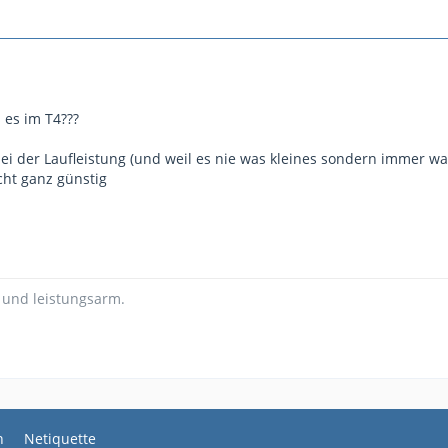
 es im T4???
bei der Laufleistung (und weil es nie was kleines sondern immer w
ht ganz günstig
 und leistungsarm.
n
Netiquette