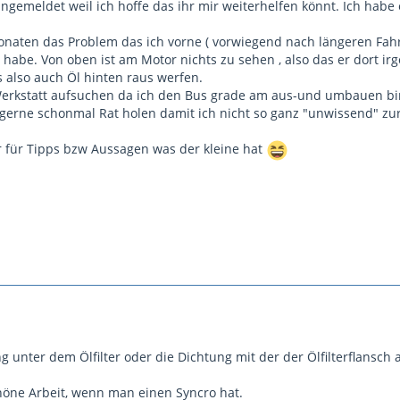
angemeldet weil ich hoffe das ihr mir weiterhelfen könnt. Ich hab
Monaten das Problem das ich vorne ( vorwiegend nach längeren Fahr
habe. Von oben ist am Motor nichts zu sehen , also das er dort ir
s also auch Öl hinten raus werfen.
Werkstatt aufsuchen da ich den Bus grade am aus-und umbauen bin
 gerne schonmal Rat holen damit ich nicht so ganz "unwissend" z
r für Tipps bzw Aussagen was der kleine hat
ng unter dem Ölfilter oder die Dichtung mit der der Ölfilterflansch 
öne Arbeit, wenn man einen Syncro hat.