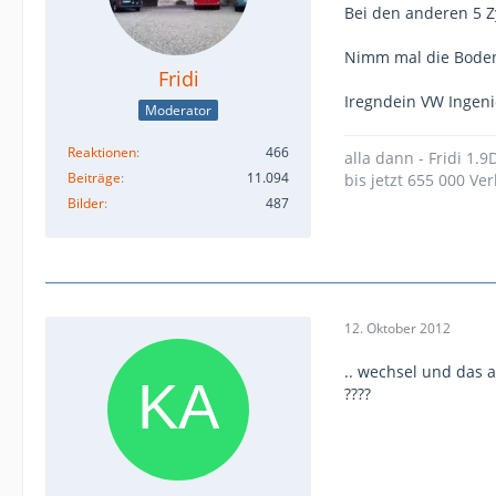
Bei den anderen 5 Z
Nimm mal die Boden
Fridi
Iregndein VW Ingenie
Moderator
Reaktionen
466
alla dann - Fridi 1.
Beiträge
11.094
bis jetzt 655 000 Ver
Bilder
487
12. Oktober 2012
.. wechsel und das 
????