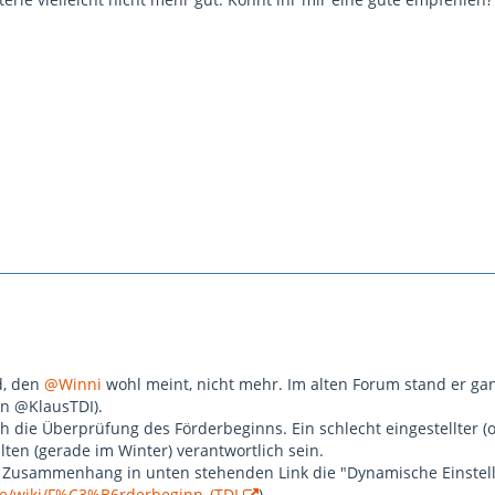
d, den
@Winni
wohl meint, nicht mehr. Im alten Forum stand er gan
on @KlausTDI).
ch die Überprüfung des Förderbeginns. Ein schlecht eingestellter (
lten (gerade im Winter) verantwortlich sein.
m Zusammenhang in unten stehenden Link die "Dynamische Einstel
de/wiki/F%C3%B6rderbeginn_(TDI
)