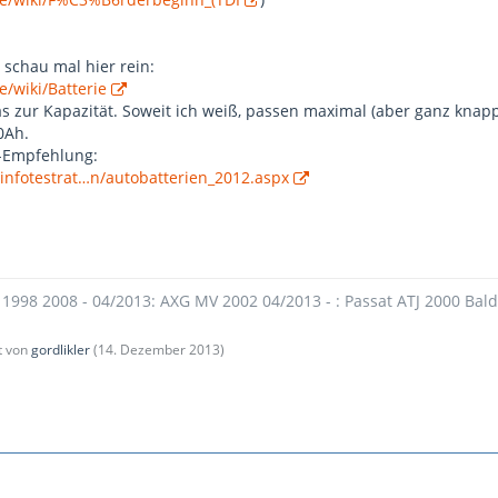
schau mal hier rein:
e/wiki/Batterie
s zur Kapazität. Soweit ich weiß, passen maximal (aber ganz knapp
0Ah.
n-Empfehlung:
infotestrat…n/autobatterien_2012.aspx
 1998 2008 - 04/2013: AXG MV 2002 04/2013 - : Passat ATJ 2000 Bal
zt von
gordlikler
(
14. Dezember 2013
)