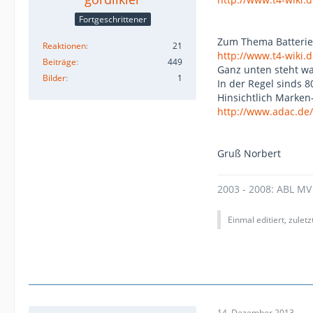
Fortgeschrittener
Zum Thema Batterie 
Reaktionen
21
http://www.t4-wiki.d
Beiträge
449
Ganz unten steht wa
Bilder
1
In der Regel sinds 8
Hinsichtlich Marke
http://www.adac.de/
Gruß Norbert
2003 - 2008: ABL MV
Einmal editiert, zulet
14. Dezember 2013