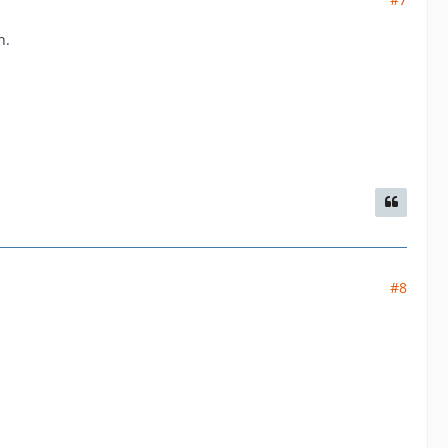
n.
#8