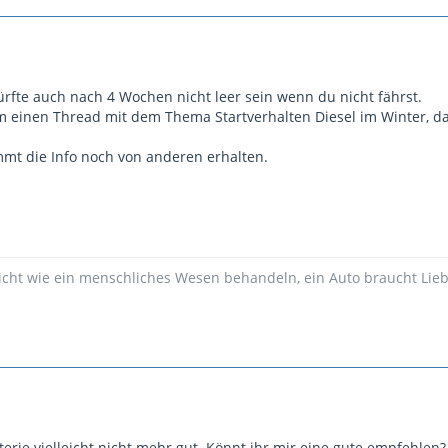
ürfte auch nach 4 Wochen nicht leer sein wenn du nicht fährst.
um einen Thread mit dem Thema Startverhalten Diesel im Winter, da 
mmt die Info noch von anderen erhalten.
icht wie ein menschliches Wesen behandeln, ein Auto braucht Liebe
terie vielleicht nicht mehr gut. Könnt ihr mir eine gute empfehlen?