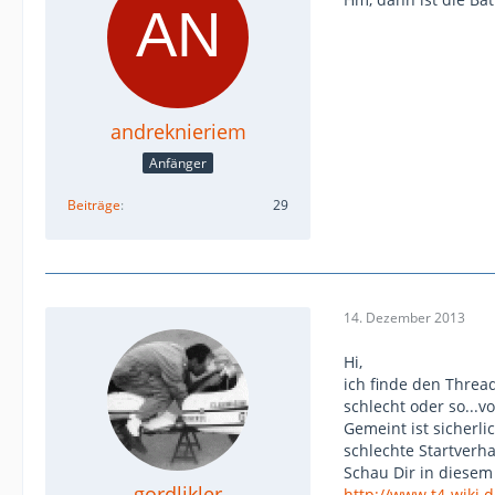
andreknieriem
Anfänger
Beiträge
29
14. Dezember 2013
Hi,
ich finde den Threa
schlecht oder so...v
Gemeint ist sicherli
schlechte Startverha
Schau Dir in diese
gordlikler
http://www.t4-wiki.