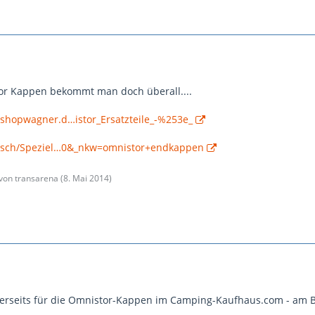
or Kappen bekommt man doch überall....
shopwagner.d…istor_Ersatzteile_-%253e_
e/sch/Speziel…0&_nkw=omnistor+endkappen
 von transarena (
8. Mai 2014
)
nerseits für die Omnistor-Kappen im Camping-Kaufhaus.com - am B