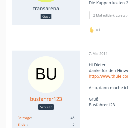
Die Kappen kosten 27
transarena
2 Mal editiert, zuletzt
Gast
1
7. Mai 2014
Hi Dieter,
danke für den Hinwei
http://www.thule.co
Also, dann mache ic
busfahrer123
Gruß
Busfahrer123
Schüler
Beiträge
45
Bilder
5