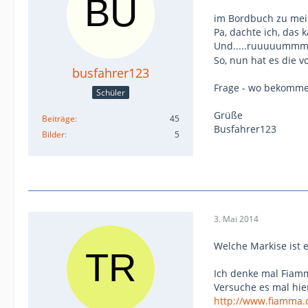
im Bordbuch zu mei
Pa, dachte ich, das 
Und.....ruuuuummmm
So, nun hat es die v
busfahrer123
Frage - wo bekomme 
Schüler
Grüße
Beiträge
45
Busfahrer123
Bilder
5
3. Mai 2014
Welche Markise ist 
Ich denke mal Fiam
Versuche es mal hie
http://www.fiamma.c