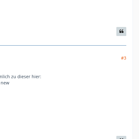
#3
lich zu dieser hier:
e new