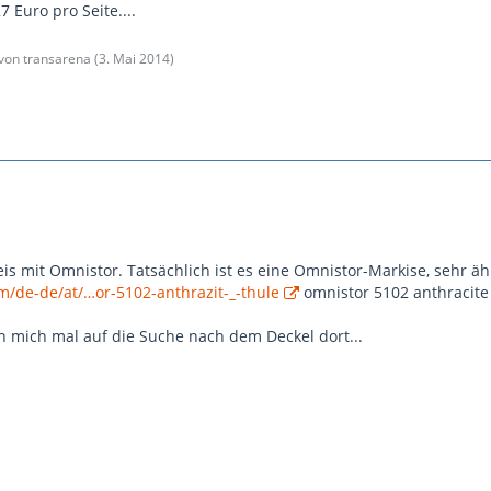
 Euro pro Seite....
 von transarena (
3. Mai 2014
)
s mit Omnistor. Tatsächlich ist es eine Omnistor-Markise, sehr ähn
m/de-de/at/…or-5102-anthrazit-_-thule
omnistor 5102 anthracit
h mich mal auf die Suche nach dem Deckel dort...