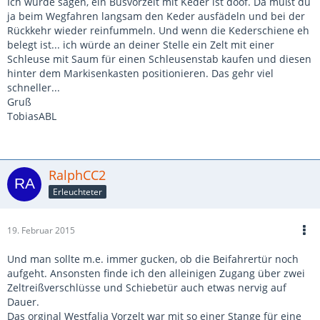
Ich würde sagen, ein Busvorzelt mit Keder ist doof. Da mußt du
ja beim Wegfahren langsam den Keder ausfädeln und bei der
Rückkehr wieder reinfummeln. Und wenn die Kederschiene eh
belegt ist... ich würde an deiner Stelle ein Zelt mit einer
Schleuse mit Saum für einen Schleusenstab kaufen und diesen
hinter dem Markisenkasten positionieren. Das gehr viel
schneller...
Gruß
TobiasABL
RalphCC2
Erleuchteter
19. Februar 2015
Und man sollte m.e. immer gucken, ob die Beifahrertür noch
aufgeht. Ansonsten finde ich den alleinigen Zugang über zwei
Zeltreißverschlüsse und Schiebetür auch etwas nervig auf
Dauer.
Das orginal Westfalia Vorzelt war mit so einer Stange für eine