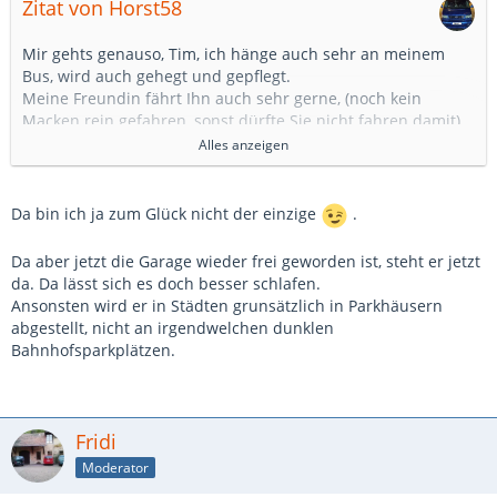
Zitat von Horst58
Mir gehts genauso, Tim, ich hänge auch sehr an meinem
Bus, wird auch gehegt und gepflegt.
Meine Freundin fährt Ihn auch sehr gerne, (noch kein
Macken rein gefahren, sonst dürfte Sie nicht fahren damit),
beim Einkaufen immer weit weg von anderen Fahrzeugen.
Alles anzeigen
Wo ich Ihn abstelle, immer im Hinterkopf das ja nix
drankommt.
Nachts steht er in Garage, gut versperrt.
Da bin ich ja zum Glück nicht der einzige
.
Ist eben so, man hat sich das Fahrzeug mit Mühe
wahrscheinlich angeschafft, ich habe mir das Geld dafür
Da aber jetzt die Garage wieder frei geworden ist, steht er jetzt
zusammen Gespart, damals hat er noch richtig Fett gekostet,
da. Da lässt sich es doch besser schlafen.
da war er drei Jahre alt.
Ansonsten wird er in Städten grunsätzlich in Parkhäusern
Fahre Ihn auch schon ein paar Jahre.
abgestellt, nicht an irgendwelchen dunklen
Grüße Horst
Bahnhofsparkplätzen.
Fridi
Moderator