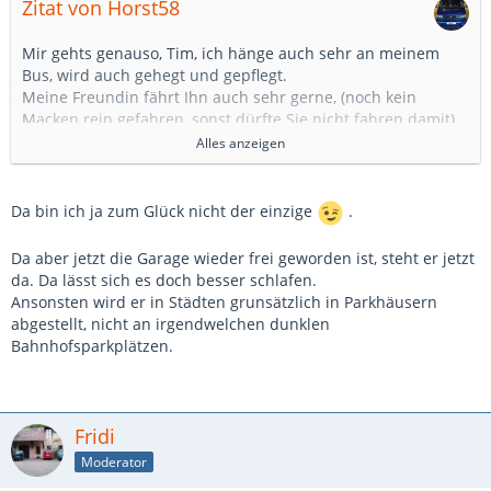
Zitat von Horst58
Mir gehts genauso, Tim, ich hänge auch sehr an meinem
Bus, wird auch gehegt und gepflegt.
Meine Freundin fährt Ihn auch sehr gerne, (noch kein
Macken rein gefahren, sonst dürfte Sie nicht fahren damit),
beim Einkaufen immer weit weg von anderen Fahrzeugen.
Alles anzeigen
Wo ich Ihn abstelle, immer im Hinterkopf das ja nix
drankommt.
Nachts steht er in Garage, gut versperrt.
Da bin ich ja zum Glück nicht der einzige
.
Ist eben so, man hat sich das Fahrzeug mit Mühe
wahrscheinlich angeschafft, ich habe mir das Geld dafür
Da aber jetzt die Garage wieder frei geworden ist, steht er jetzt
zusammen Gespart, damals hat er noch richtig Fett gekostet,
da. Da lässt sich es doch besser schlafen.
da war er drei Jahre alt.
Ansonsten wird er in Städten grunsätzlich in Parkhäusern
Fahre Ihn auch schon ein paar Jahre.
abgestellt, nicht an irgendwelchen dunklen
Grüße Horst
Bahnhofsparkplätzen.
Fridi
Moderator