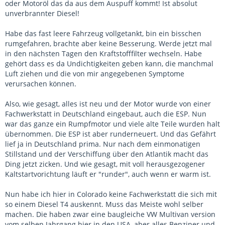
oder Motoröl das da aus dem Auspuff kommt! Ist absolut
unverbrannter Diesel!
Habe das fast leere Fahrzeug vollgetankt, bin ein bisschen
rumgefahren, brachte aber keine Besserung. Werde jetzt mal
in den nächsten Tagen den Kraftstofffilter wechseln. Habe
gehört dass es da Undichtigkeiten geben kann, die manchmal
Luft ziehen und die von mir angegebenen Symptome
verursachen können.
Also, wie gesagt, alles ist neu und der Motor wurde von einer
Fachwerkstatt in Deutschland eingebaut, auch die ESP. Nun
war das ganze ein Rumpfmotor und viele alte Teile wurden halt
übernommen. Die ESP ist aber runderneuert. Und das Gefährt
lief ja in Deutschland prima. Nur nach dem einmonatigen
Stillstand und der Verschiffung über den Atlantik macht das
Ding jetzt zicken. Und wie gesagt, mit voll herausgezogener
Kaltstartvorichtung läuft er "runder", auch wenn er warm ist.
Nun habe ich hier in Colorado keine Fachwerkstatt die sich mit
so einem Diesel T4 auskennt. Muss das Meiste wohl selber
machen. Die haben zwar eine baugleiche VW Multivan version
vom selben Jahrgang hier in den USA, aber alles Benziner und