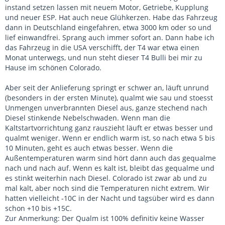
instand setzen lassen mit neuem Motor, Getriebe, Kupplung
und neuer ESP. Hat auch neue Glühkerzen. Habe das Fahrzeug
dann in Deutschland eingefahren, etwa 3000 km oder so und
lief einwandfrei. Sprang auch immer sofort an. Dann habe ich
das Fahrzeug in die USA verschifft, der T4 war etwa einen
Monat unterwegs, und nun steht dieser T4 Bulli bei mir zu
Hause im schönen Colorado.
Aber seit der Anlieferung springt er schwer an, läuft unrund
(besonders in der ersten Minute), qualmt wie sau und stoesst
Unmengen unverbrannten Diesel aus, ganze stechend nach
Diesel stinkende Nebelschwaden. Wenn man die
Kaltstartvorrichtung ganz rauszieht läuft er etwas besser und
qualmt weniger. Wenn er endlich warm ist, so nach etwa 5 bis
10 Minuten, geht es auch etwas besser. Wenn die
Außentemperaturen warm sind hört dann auch das gequalme
nach und nach auf. Wenn es kalt ist, bleibt das gequalme und
es stinkt weiterhin nach Diesel. Colorado ist zwar ab und zu
mal kalt, aber noch sind die Temperaturen nicht extrem. Wir
hatten vielleicht -10C in der Nacht und tagsüber wird es dann
schon +10 bis +15C.
Zur Anmerkung: Der Qualm ist 100% definitiv keine Wasser