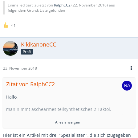
Einmal editiert, zuletzt von
RalphCC2
(
22. November 2018
) aus
folgendem Grund: Liste gefunden
1
KikikanoneCC
Profi
23. November 2018
Zitat von RalphCC2
Hallo,
man nimmt aschearmes teilsynthetisches 2-Taktöl.
Mischungsverhältnis 1:250 reicht, also auf 50 Liter Diesel 0,2
Alles anzeigen
L Öl dazu.
Hier ist ein Artikel mit drei "Spezialisten", die sich (zugegeben