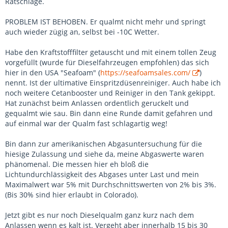
Ratschläge.
PROBLEM IST BEHOBEN. Er qualmt nicht mehr und springt
auch wieder zügig an, selbst bei -10C Wetter.
Habe den Kraftstofffilter getauscht und mit einem tollen Zeug
vorgefüllt (wurde für Dieselfahrzeugen empfohlen) das sich
hier in den USA "Seafoam" (
https://seafoamsales.com/
)
nennt. Ist der ultimative Einspritzdüsenreiniger. Auch habe ich
noch weitere Cetanbooster und Reiniger in den Tank gekippt.
Hat zunächst beim Anlassen ordentlich geruckelt und
gequalmt wie sau. Bin dann eine Runde damit gefahren und
auf einmal war der Qualm fast schlagartig weg!
Bin dann zur amerikanischen Abgasuntersuchung für die
hiesige Zulassung und siehe da, meine Abgaswerte waren
phänomenal. Die messen hier eh bloß die
Lichtundurchlässigkeit des Abgases unter Last und mein
Maximalwert war 5% mit Durchschnittswerten von 2% bis 3%.
(Bis 30% sind hier erlaubt in Colorado).
Jetzt gibt es nur noch Dieselqualm ganz kurz nach dem
Anlassen wenn es kalt ist. Vergeht aber innerhalb 15 bis 30