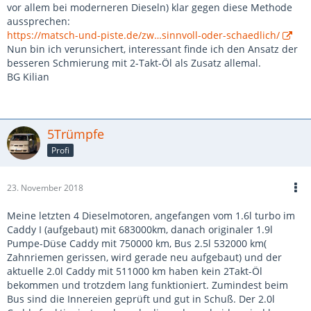
Schmiert und reinigt ESP und Düsen.
vor allem bei moderneren Dieseln) klar gegen diese Methode
Die Trübungswerte werden besser.
aussprechen:
https://matsch-und-piste.de/zw…sinnvoll-oder-schaedlich/
Verbrennt sauberer als Diesel.
Nun bin ich verunsichert, interessant finde ich den Ansatz der
besseren Schmierung mit 2-Takt-Öl als Zusatz allemal.
BG Kilian
5Trümpfe
Profi
23. November 2018
Meine letzten 4 Dieselmotoren, angefangen vom 1.6l turbo im
Caddy I (aufgebaut) mit 683000km, danach originaler 1.9l
Pumpe-Düse Caddy mit 750000 km, Bus 2.5l 532000 km(
Zahnriemen gerissen, wird gerade neu aufgebaut) und der
aktuelle 2.0l Caddy mit 511000 km haben kein 2Takt-Öl
bekommen und trotzdem lang funktioniert. Zumindest beim
Bus sind die Innereien geprüft und gut in Schuß. Der 2.0l