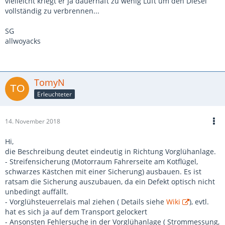
vielleicht kriegt er ja dauerhaft zu wenig Luft um den Diesel
vollständig zu verbrennen...
SG
allwoyacks
TomyN
Erleuchteter
14. November 2018
Hi,
die Beschreibung deutet eindeutig in Richtung Vorglühanlage.
- Streifensicherung (Motorraum Fahrerseite am Kotflügel,
schwarzes Kästchen mit einer Sicherung) ausbauen. Es ist
ratsam die Sicherung auszubauen, da ein Defekt optisch nicht
unbedingt auffällt.
- Vorglühsteuerrelais mal ziehen ( Details siehe
Wiki
), evtl.
hat es sich ja auf dem Transport gelockert
- Ansonsten Fehlersuche in der Vorglühanlage ( Strommessung,