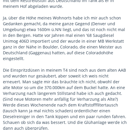
mit dem Resttreibstoff aus Deutschland im Tank als er in
meinem Hof abgeladen wurde.
Ja, über die Höhe meines Wohnorts habe ich mir auch schon
Gedanken gemacht, da meine ganze Gegend (Denver und
Umgebung) etwa 1600m ü.NN liegt, und das ist noch nicht mal
in den Bergen. Hatte vor Jahren mal einen '68 Saugdiesel
Unimog 406D importiert und der wurde in einer MB Werkstatt
ganz in der Nähe in Boulder, Colorado, die einen Meister aus
Deutschland (Gaggenau) hatten, auf diese Coloradohöhe
eingestellt.
Die Einspritzdüsen in meinem T4 sind noch aus dem alten AAB
und wurden nur gesäubert, aber soweit ich weis nicht
erneuert. Man sagte mir das bräuchte ich nicht, obwohl der
alte Motor so um die 370.000km auf dem Buckel hatte. An eine
Verharzung nach längerem Stillstand habe ich auch gedacht.
(Sind neue Motoren mehr anfällig für Verharzung als Alte?)
Werde dieses Wochenende nach dem Kraftstofffiltertausch
(tausch kann ja mal nichts schaden) ordentlicher einen
Dieselreiniger in den Tank kippen und ein paar runden fahren.
Schauen ob sich da was bessert. Und die Glühanlage werde ich
dann auch überprüfen.