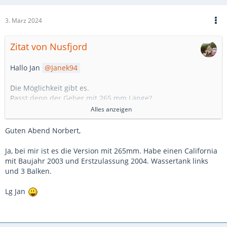
3. März 2024
Zitat von Nusfjord
Hallo Jan
Janek94
Die Möglichkeit gibt es.
Passt denn der Geber mit 265 mm Länge?
Was hast Du für einen California?
Alles anzeigen
mit welcher EZ (Erstzulassung)?
W-Tank Li oder rechts?
Guten Abend Norbert,
Anzeige bei vollem Tank 3 oder 5 Balken?
Ja, bei mir ist es die Version mit 265mm. Habe einen California
Gruß Norbert
mit Baujahr 2003 und Erstzulassung 2004. Wassertank links
und 3 Balken.
Lg Jan