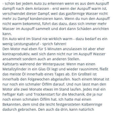
- schön bei jedem Auto zu erkennen wenn es aus dem Auspuff
dampft nach dem Anlassen - erst wenn der Auspuff warm ist,
verschwindet dieser Dampf, weil das gasförmige Wasser nicht
mehr zu Dampf kondensieren kann. Wenn du nun den Auspuff
nicht warm bekommst, führt das dazu, dass sich immer mehr
Wasser im Auspuff sammelt und dort dann Schäden anrichten
kann.
Ein Auto wird im Stand nie wirklich warm - dazu bedarf es ein
wenig Leistungsabruf - sprich fahren!
Den Motor mal eben für 5 Minuten anzulassen ist aber eher
kontraproduktiv, weil sich dann nicht nur im Auspuff Wasser
ansammelt sondern auch an anderen Stellen.
Kaltstarts während der Winterpause: Wenn man einen
Metallzylinder in ein Glas Öl legt und wieder rausnimmt, fließt
das meiste Öl innerhalb eines Tages ab. Ein Großteil ist
innerhalb den Folgewochen abgelaufen. Nach einem Monat ist
nur noch ein schmaler Ölfilm darauf. Und nun lässt man den
Motor alle zwei Monate etwas im Stand laufen. Jedes mal ein
heftiger Kalt- und Trockenstart für die Mechanik, die ja nur
noch einen schmalen Ölfilm hat. Ich hatte mal einen
Bekannten, dem sind die leicht festgerosteten Kolbenringe
dadurch gebrochen. Den auch da drin, kann natürlich