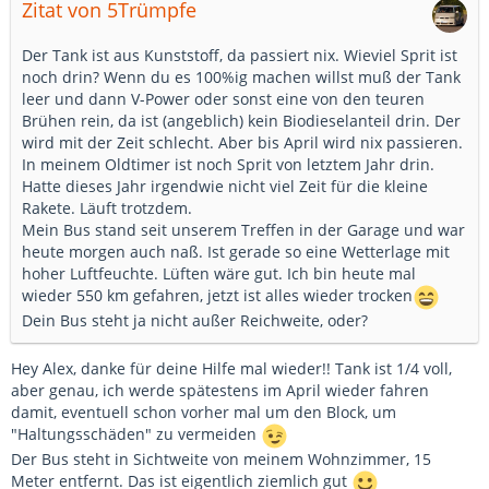
Zitat von 5Trümpfe
Der Tank ist aus Kunststoff, da passiert nix. Wieviel Sprit ist
noch drin? Wenn du es 100%ig machen willst muß der Tank
leer und dann V-Power oder sonst eine von den teuren
Brühen rein, da ist (angeblich) kein Biodieselanteil drin. Der
wird mit der Zeit schlecht. Aber bis April wird nix passieren.
In meinem Oldtimer ist noch Sprit von letztem Jahr drin.
Hatte dieses Jahr irgendwie nicht viel Zeit für die kleine
Rakete. Läuft trotzdem.
Mein Bus stand seit unserem Treffen in der Garage und war
heute morgen auch naß. Ist gerade so eine Wetterlage mit
hoher Luftfeuchte. Lüften wäre gut. Ich bin heute mal
wieder 550 km gefahren, jetzt ist alles wieder trocken
Dein Bus steht ja nicht außer Reichweite, oder?
Hey Alex, danke für deine Hilfe mal wieder!! Tank ist 1/4 voll,
aber genau, ich werde spätestens im April wieder fahren
damit, eventuell schon vorher mal um den Block, um
"Haltungsschäden" zu vermeiden
Der Bus steht in Sichtweite von meinem Wohnzimmer, 15
Meter entfernt. Das ist eigentlich ziemlich gut