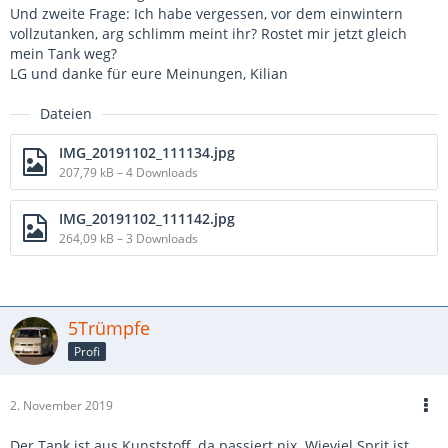
Und zweite Frage: Ich habe vergessen, vor dem einwintern
vollzutanken, arg schlimm meint ihr? Rostet mir jetzt gleich
mein Tank weg?
LG und danke für eure Meinungen, Kilian
Dateien
IMG_20191102_111134.jpg
207,79 kB – 4 Downloads
IMG_20191102_111142.jpg
264,09 kB – 3 Downloads
5Trümpfe
Profi
2. November 2019
Der Tank ist aus Kunststoff, da passiert nix. Wieviel Sprit ist