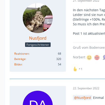
21. September 2022
In den nächsten Tag
Leider sind sie nun
(Stellringe +100%, R
So muss ich den Prei
Post 1 ist aktualisier
Nusfjord
Fortgeschrittener
Gruß vom Bodensee
Reaktionen
68
Norbert
Beiträge
320
Bilder
54
1
22. September 2022
Nusfjord
Einmal b