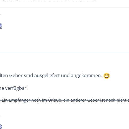
,
ellten Geber sind ausgeliefert und angekommen.
he verfügbar.
: Ein Empfänger noch im Urlaub, ein anderer Geber ist noch nicht 
,