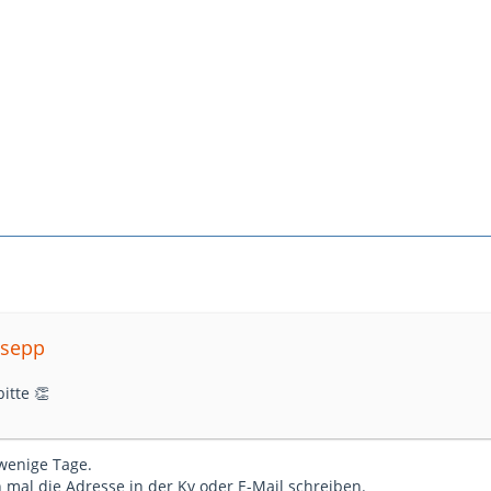
osepp
itte 👏
 wenige Tage.
 mal die Adresse in der Kv oder E-Mail schreiben.