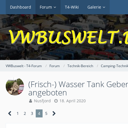
Dashboard
Forum
T4-Wiki
Galerie
VWBuswelt - T4-Forum
Forum
Technik-Bereich
Camping-Techni
(Frisch-) Wasser Tank Geber (G33
angeboten
Nusfjord
18. April 2020
1
2
3
4
5