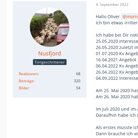
4. September 2022
Hallo Oliver
morn
Ich bin etwas irriti
Ich habe bei Dir noti
25.05.2020 Interess
26.05.2020 zuletzt 
Nusfjord
01.07.2020 Kv Ange
16.04.2021 Angebot
Fortgeschrittener
06.04.2022 Kv Ange
26.04.2022 Kv Angeb
Reaktionen
68
04.09.2022 Interess
Beiträge
320
Bilder
54
Am 25. Mai 2020 has
Am 26. Mai 2020 habe
Im Juli 2020 und im 
Daraufhin habe ich D
Als erstes müsste i
Dann brauche ich v