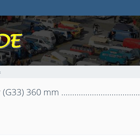
k
) 360 mm ................................