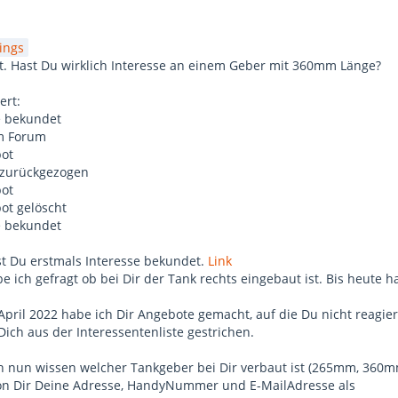
ings
ert. Hast Du wirklich Interesse an einem Geber mit 360mm Länge?
ert:
e bekundet
im Forum
bot
 zurückgezogen
bot
ot gelöscht
e bekundet
t Du erstmals Interesse bekundet.
Link
 ich gefragt ob bei Dir der Tank rechts eingebaut ist. Bis heute 
April 2022 habe ich Dir Angebote gemacht, auf die Du nicht reagier
ich aus der Interessentenliste gestrichen.
ch nun wissen welcher Tankgeber bei Dir verbaut ist (265mm, 360
on Dir Deine Adresse, HandyNummer und E-MailAdresse als