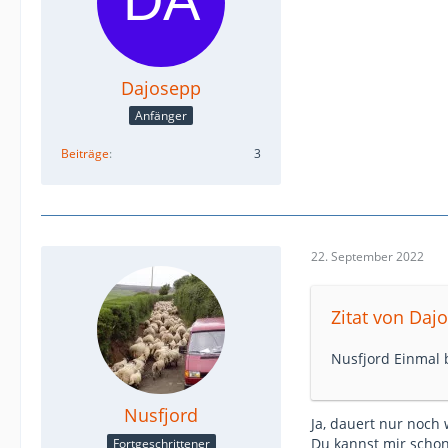
Dajosepp
Anfänger
Beiträge
3
22. September 2022
Zitat von Daj
Nusfjord Einmal b
Nusfjord
Ja, dauert nur noch
Du kannst mir schon
Fortgeschrittener