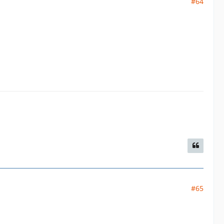
#64
#65