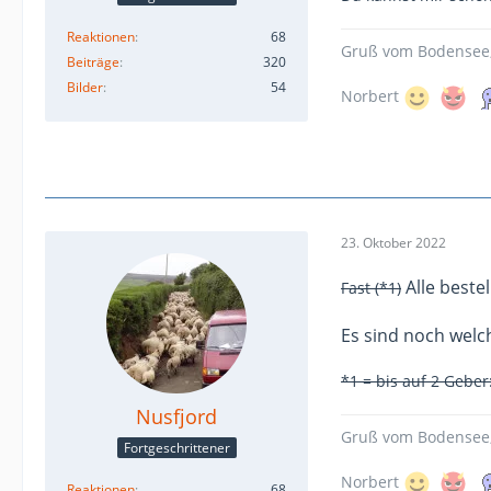
Reaktionen
68
Gruß vom Bodensee
Beiträge
320
Bilder
54
Norbert
23. Oktober 2022
Alle best
Fast (*1)
Es sind noch welc
*1 = bis auf 2 Geber
Nusfjord
Gruß vom Bodensee
Fortgeschrittener
Norbert
Reaktionen
68