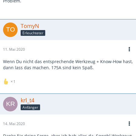
Problem.
TomyN
Erleuchteter
11. Mai 2020
Wenn Du nicht das entsprechende Werkzeug + Know-How hast,
dann lass das machen. 175A sind kein Spaß.
1
krl_t4
Anfänger
14. Mai 2020
Danke für deine Sorge, aber ich hab alles da. Sowohl Werkzeug