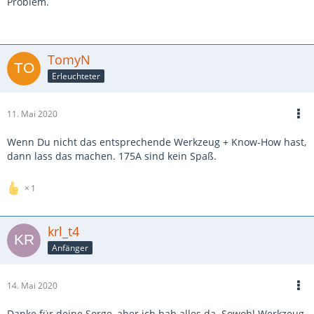
Problem.
TomyN
Erleuchteter
11. Mai 2020
Wenn Du nicht das entsprechende Werkzeug + Know-How hast,
dann lass das machen. 175A sind kein Spaß.
1
krl_t4
Anfänger
14. Mai 2020
Danke für deine Sorge, aber ich hab alles da. Sowohl Werkzeug