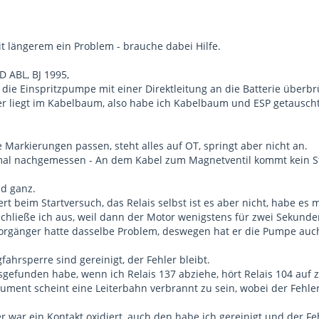
it längerem ein Problem - brauche dabei Hilfe.
D ABL, BJ 1995,
die Einspritzpumpe mit einer Direktleitung an die Batterie überbr
er liegt im Kabelbaum, also habe ich Kabelbaum und ESP getauscht 
e Markierungen passen, steht alles auf OT, springt aber nicht an.
al nachgemessen - An dem Kabel zum Magnetventil kommt kein Str
nd ganz.
ert beim Startversuch, das Relais selbst ist es aber nicht, habe es m
hließe ich aus, weil dann der Motor wenigstens für zwei Sekunden a
orgänger hatte dasselbe Problem, deswegen hat er die Pumpe auc
ahrsperre sind gereinigt, der Fehler bleibt.
gefunden habe, wenn ich Relais 137 abziehe, hört Relais 104 auf z
ment scheint eine Leiterbahn verbrannt zu sein, wobei der Fehler
 war ein Kontakt oxidiert, auch den habe ich gereinigt und der Feh