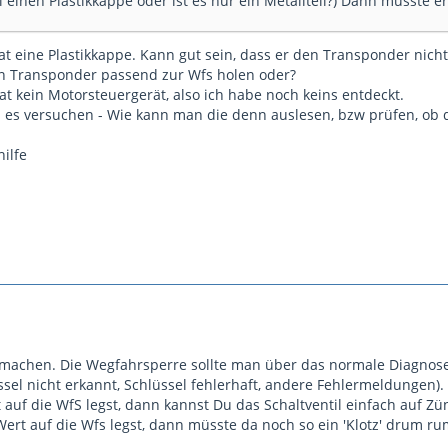
l einen Plastikkappe oder ist es nur ein Metallteil?) Dann musste e
at eine Plastikkappe. Kann gut sein, dass er den Transponder nicht
n Transponder passend zur Wfs holen oder?
at kein Motorsteuergerät, also ich habe noch keins entdeckt.
h es versuchen - Wie kann man die denn auslesen, bzw prüfen, ob d
ilfe
 machen. Die Wegfahrsperre sollte man über das normale Diagnosei
ssel nicht erkannt, Schlüssel fehlerhaft, andere Fehlermeldungen)
 auf die WfS legst, dann kannst Du das Schaltventil einfach auf Z
ert auf die Wfs legst, dann müsste da noch so ein 'Klotz' drum r