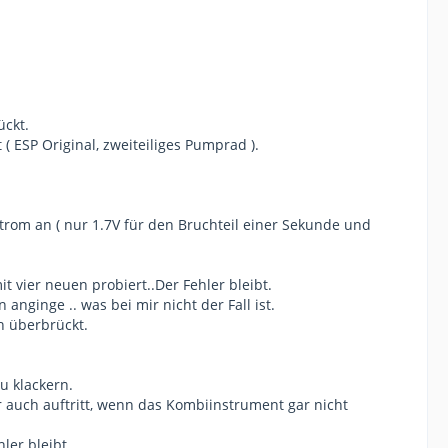
ückt.
( ESP Original, zweiteiliges Pumprad ).
om an ( nur 1.7V für den Bruchteil einer Sekunde und
it vier neuen probiert..Der Fehler bleibt.
nginge .. was bei mir nicht der Fall ist.
h überbrückt.
u klackern.
 auch auftritt, wenn das Kombiinstrument gar nicht
ler bleibt..