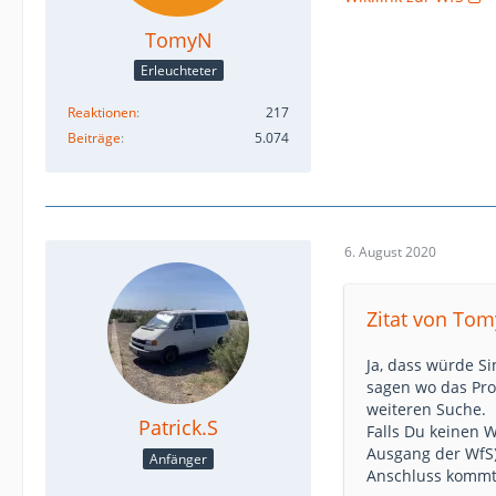
TomyN
Erleuchteter
Reaktionen
217
Beiträge
5.074
6. August 2020
Zitat von To
Ja, dass würde S
sagen wo das Prob
weiteren Suche.
Patrick.S
Falls Du keinen W
Ausgang der WfS)
Anfänger
Anschluss komm