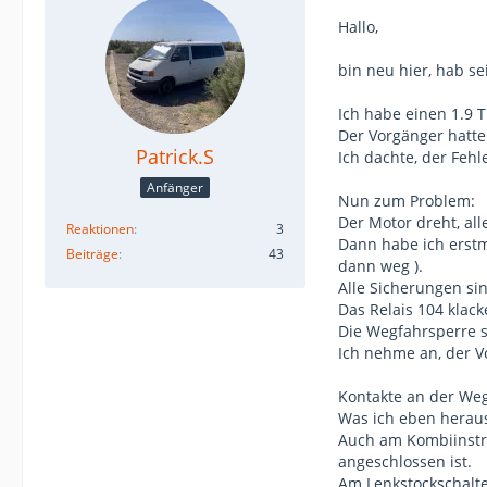
Hallo,
bin neu hier, hab se
Ich habe einen 1.9 T
Der Vorgänger hatte 
Patrick.S
Ich dachte, der Fehl
Anfänger
Nun zum Problem:
Der Motor dreht, all
Reaktionen
3
Dann habe ich erstm
Beiträge
43
dann weg ).
Alle Sicherungen si
Das Relais 104 klack
Die Wegfahrsperre sc
Ich nehme an, der V
Kontakte an der Wegf
Was ich eben heraus
Auch am Kombiinstru
angeschlossen ist.
Am Lenkstockschalter