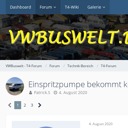
Dashboard
Forum
T4-Wiki
Galerie
VWBuswelt - T4-Forum
Forum
Technik-Bereich
T4-Forum
Einspritzpumpe bekommt ke
Patrick.S
4. August 2020
1
2
3
4. August 2020