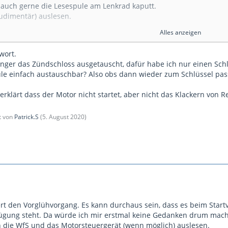
 auch gerne die Lesespule am Lenkrad kaputt.
(rudimentär) auslesen.
Alles anzeigen
wort.
änger das Zündschloss ausgetauscht, dafür habe ich nur einen Schl
ule einfach austauschbar? Also obs dann wieder zum Schlüssel pa
klärt dass der Motor nicht startet, aber nicht das Klackern von Re
zt von
Patrick.S
(
5. August 2020
)
ert den Vorglühvorgang. Es kann durchaus sein, dass es beim Start
fügung steht. Da würde ich mir erstmal keine Gedanken drum mac
n die WfS und das Motorsteuergerät (wenn möglich) auslesen.