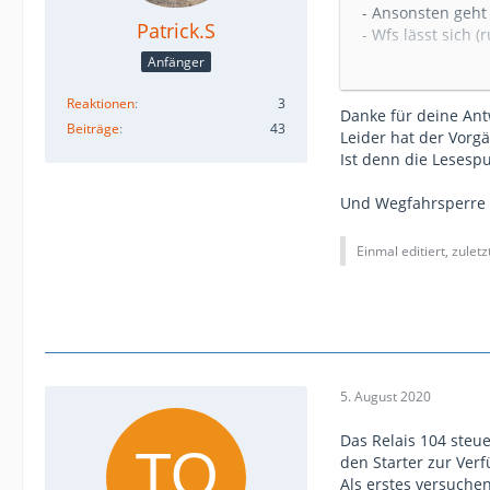
- Ansonsten geht
Patrick.S
- Wfs lässt sich 
Anfänger
Tomy
Reaktionen
3
Danke für deine Ant
Beiträge
43
Leider hat der Vorg
Ist denn die Lesesp
Und Wegfahrsperre er
Einmal editiert, zulet
5. August 2020
Das Relais 104 steu
den Starter zur Ver
Als erstes versuche