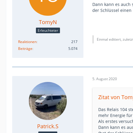
Dann kann es auch s
der Schlüssel einen 
TomyN
Erleuchteter
Einmal editiert, zulet
Reaktionen
217
Beiträge
5.074
5. August 2020
Zitat von To
Das Relais 104 s
mehr Energie für
Als erstes versu
Patrick.S
Dann kann es auc