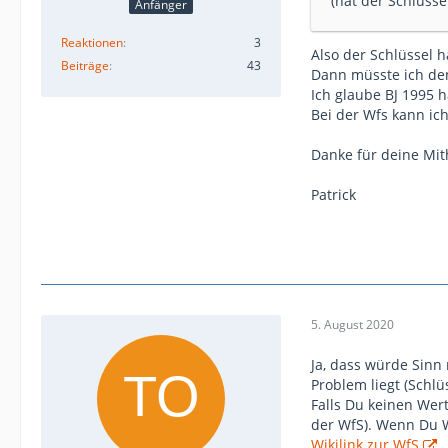
(hat der Schlüsse
Anfänger
Reaktionen
3
Also der Schlüssel h
Beiträge
43
Dann müsste ich de
Ich glaube BJ 1995 h
Bei der Wfs kann ic
Danke für deine Mith
Patrick
5. August 2020
Ja, dass würde Sinn
Problem liegt (Schlü
Falls Du keinen Wert
der WfS). Wenn Du W
Wikilink zur WfS