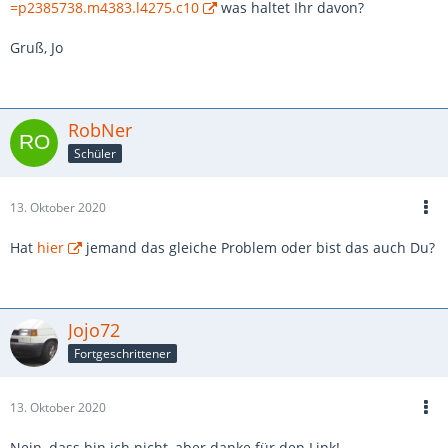
=p2385738.m4383.l4275.c10
was haltet Ihr davon?
Gruß, Jo
RobNer
Schüler
13. Oktober 2020
Hat
hier
jemand das gleiche Problem oder bist das auch Du?
Jojo72
Fortgeschrittener
13. Oktober 2020
Nein, dass bin ich nicht, aber danke für den Link!