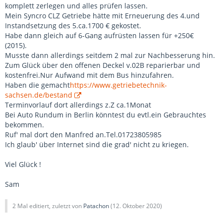
komplett zerlegen und alles prüfen lassen.
Mein Syncro CLZ Getriebe hätte mit Erneuerung des 4.und
Instandsetzung des 5.ca.1700 € gekostet.
Habe dann gleich auf 6-Gang aufrüsten lassen für +250€
(2015).
Musste dann allerdings seitdem 2 mal zur Nachbesserung hin.
Zum Glück über den offenen Deckel v.02B reparierbar und
kostenfrei.Nur Aufwand mit dem Bus hinzufahren.
Haben die gemacht
https://www.getriebetechnik-
sachsen.de/bestand
Terminvorlauf dort allerdings z.Z ca.1Monat
Bei Auto Rundum in Berlin könntest du evtl.ein Gebrauchtes
bekommen.
Ruf' mal dort den Manfred an.Tel.01723805985
Ich glaub' über Internet sind die grad' nicht zu kriegen.
Viel Glück !
Sam
2 Mal editiert, zuletzt von
Patachon
(
12. Oktober 2020
)