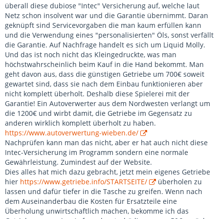
überall diese dubiose "Intec" Versicherung auf, welche laut
Netz schon insolvent war und die Garantie übernimmt. Daran
geknüpft sind Servicevorgaben die man kaum erfüllen kann
und die Verwendung eines "personalisierten" Öls, sonst verfällt
die Garantie. Auf Nachfrage handelt es sich um Liquid Molly.
Und das ist noch nicht das Kleingedruckte, was man
höchstwahrscheinlich beim Kauf in die Hand bekommt. Man
geht davon aus, dass die günstigen Getriebe um 700€ soweit
gewartet sind, dass sie nach dem Einbau funktionieren aber
nicht komplett überholt. Deshalb diese Spielerei mit der
Garantie! Ein Autoverwerter aus dem Nordwesten verlangt um
die 1200€ und wirbt damit, die Getriebe im Gegensatz zu
anderen wirklich komplett überholt zu haben.
https://www.autoverwertung-wieben.de/
Nachprüfen kann man das nicht, aber er hat auch nicht diese
Intec-Versicherung im Programm sondern eine normale
Gewährleistung. Zumindest auf der Website.
Dies alles hat mich dazu gebracht, jetzt mein eigenes Getriebe
hier
https://www.getriebe.info/STARTSEITE/
überholen zu
lassen und dafür tiefer in die Tasche zu greifen. Wenn nach
dem Auseinanderbau die Kosten für Ersatzteile eine
Überholung unwirtschaftlich machen, bekomme ich das