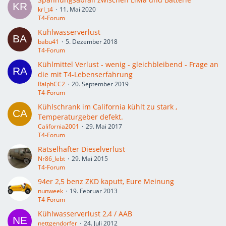
krl_t4
11. Mai 2020
T4-Forum
Kühlwasserverlust
babu41
5. Dezember 2018
T4-Forum
Kühlmittel Verlust - wenig - gleichbleibend - Frage an
die mit T4-Lebenserfahrung
RalphCC2
20. September 2019
T4-Forum
Kühlschrank im California kühlt zu stark ,
Temperaturgeber defekt.
California2001
29. Mai 2017
T4-Forum
Rätselhafter Dieselverlust
Nr86_lebt
29. Mai 2015
T4-Forum
94er 2,5 benz ZKD kaputt, Eure Meinung
nunweek
19. Februar 2013
T4-Forum
Kühlwasserverlust 2,4 / AAB
nettgendorfer
24. Juli 2012