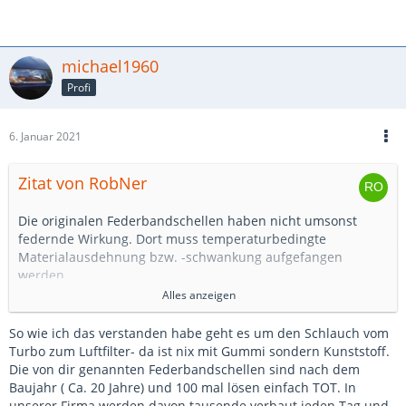
michael1960
Profi
6. Januar 2021
Zitat von RobNer
Die originalen Federbandschellen haben nicht umsonst
federnde Wirkung. Dort muss temperaturbedingte
Materialausdehnung bzw. -schwankung aufgefangen
werden.
Alles anzeigen
Scharfkantige Billigschellen verbieten sich aufgrund des
Gummis ohnehin.
So wie ich das verstanden habe geht es um den Schlauch vom
Turbo zum Luftfilter- da ist nix mit Gummi sondern Kunststoff.
Google mal Ultra-HD-Schellen (federnd). Die sind genau für
Die von dir genannten Federbandschellen sind nach dem
diesen Einsatzzweck gedacht.
Baujahr ( Ca. 20 Jahre) und 100 mal lösen einfach TOT. In
Habe ich auch montiert und seit 20tkm keinen Grund zur
unserer Firma werden davon tausende verbaut jeden Tag und