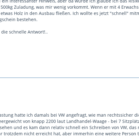
l ein interessanter Hinweis, aber da würde ich glaube ich das Risi
500kg Zuladung, was mir wenig vorkommt. Wenn er mit 4 Erwachsenen
etwas Holz in den Ausbau fließen. Ich wollte es jetzt "schnell" 
schein bestehen.
die schnelle Antwort!..
stung hatte ich damals bei VW angefragt, wie man rechtssicher di
ergewicht von knapp 2200 laut Landhandel-Waage - bei 7 Sitzplätze
sehen und es kam dann relativ schnell ein Schreiben von VW, das 
r trotzdem nicht erreicht hat, aber immerhin eine weitere Person 