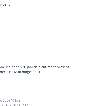
 Abend!
habe ich nach >20 Jahren nicht mehr präsent.
her eine Mail hingeschickt ...
-------------
+, 550940 km;
3.2018 - 6833 Tage)