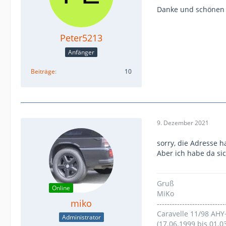
Danke und schönen
Peter5213
Anfänger
Beiträge
10
9. Dezember 2021
sorry, die Adresse 
Aber ich habe da sic
Gruß
Online
MiKo
miko
---------------------------
Caravelle 11/98 AHY
Administrator
(17.06.1999 bis 01.0