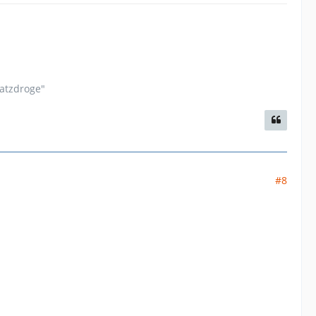
satzdroge"
#8