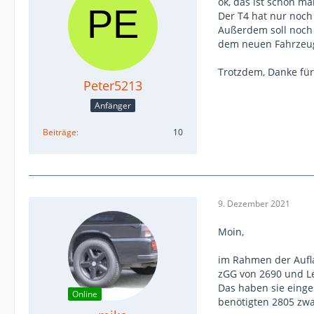
ok, das ist schon ma
Der T4 hat nur noch 
Außerdem soll noch 
dem neuen Fahrzeug
Trotzdem, Danke für 
Peter5213
Anfänger
Beiträge
10
9. Dezember 2021
Moin,
im Rahmen der Aufla
zGG von 2690 und Le
Das haben sie einge
Online
benötigten 2805 zwa