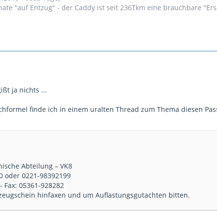
nate "auf Entzug" - der Caddy ist seit 236Tkm eine brauchbare "Er
t ja nichts ...
uchformel finde ich in einem uralten Thread zum Thema diesen Pas
nische Abteilung – VK8
0 oder 0221-98392199
- Fax: 05361-928282
zeugschein hinfaxen und um Auflastungsgutachten bitten.