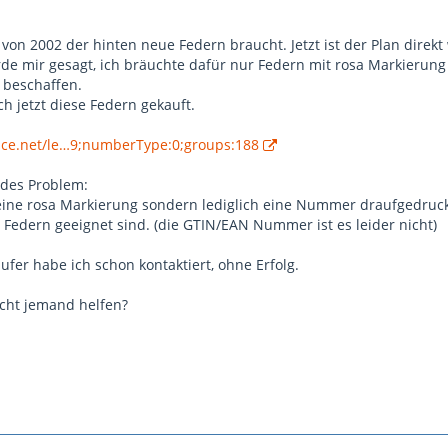
 von 2002 der hinten neue Federn braucht. Jetzt ist der Plan dire
rde mir gesagt, ich bräuchte dafür nur Federn mit rosa Markierun
 beschaffen.
h jetzt diese Federn gekauft.
ance.net/le…9;numberType:0;groups:188
ndes Problem:
ine rosa Markierung sondern lediglich eine Nummer draufgedruckt
 Federn geeignet sind. (die GTIN/EAN Nummer ist es leider nicht)
ufer habe ich schon kontaktiert, ohne Erfolg.
icht jemand helfen?