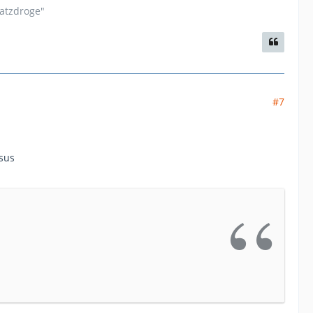
satzdroge"
#7
sus