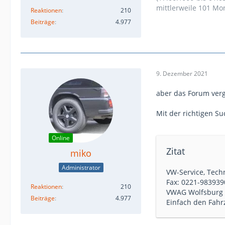
mittlerweile 101 Mo
Reaktionen
210
Beiträge
4.977
9. Dezember 2021
aber das Forum vergiß
Mit der richtigen S
Online
Zitat
miko
Administrator
VW-Service, Tech
Fax: 0221-983939
Reaktionen
210
VWAG Wolfsburg 
Beiträge
4.977
Einfach den Fahr