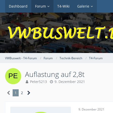
Dashboard
Forum
T4-Wiki
Galerie
VWBuswelt - T4-Forum
Forum
Technik-Bereich
T4-Forum
Auflastung auf 2,8t
Peter5213
9. Dezember 2021
1
2
9. Dezember 2021