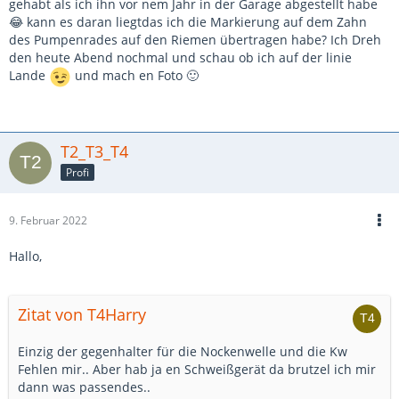
gehabt als ich ihn vor nem Jahr in der Garage abgestellt habe
Ventilkegel abnehmen will, um an die Ventilfedern zu
😂 kann es daran liegtdas ich die Markierung auf dem Zahn
gelangen, indem man den betreffenden Zylinder auf OT
des Pumpenrades auf den Riemen übertragen habe? Ich Dreh
stellt und das Ventil mit dem Kolben nach innen abstützt.
den heute Abend nochmal und schau ob ich auf der linie
Aber ein Zahn Versatz ist bei den knappen Räumen beim
Lande
und mach en Foto 🙂
"Wirbeltier" schon so, dass Kolben die Ventile berühren
können. Also nicht mehr anwerfen, bevor das geklärt ist,
auch wenn er so wahrscheinlich noch laufen würde.
Die Ventile treffen bei den Motoren übrigens senkrecht auf
T2_T3_T4
die Kolben, daher verbiegen sie sich meist nicht, sondern
Profi
sie, die Kolben und die Stößel werden gestaucht und
zerbrechen bei harten Einschlägen die Nockenwelle. Kolben
werden außermittig getroffen und weichen daher zur Seite
9. Februar 2022
aus, wo sie an die Zylinderwand schlagen. In leichten Fällen
laufen die Motoren sogar noch, allerdings werden durch das
Hallo,
Schlagen halt die Laufbahnen beschädigt und man
beobachtet binnen weniger 1000 Kilometer einen immer
schneller ansteigenden Ölverbrauch.
Zitat von T4Harry
Einzig der gegenhalter für die Nockenwelle und die Kw
Fehlen mir.. Aber hab ja en Schweißgerät da brutzel ich mir
dann was passendes..