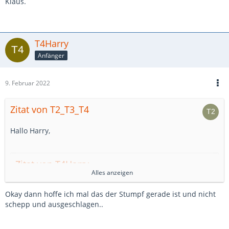
Klaus.
T4Harry
Anfänger
9. Februar 2022
Zitat von T2_T3_T4
Hallo Harry,
Zitat von T4Harry
Alles anzeigen
nicht zwangsläufig etwas planen
Okay dann hoffe ich mal das der Stumpf gerade ist und nicht
schepp und ausgeschlagen..
nein muß man nicht, es ging nur um das Foto vom
Gegenhalter und den insgesamt sehr passenden Thread.
Wenn du die Möglichkeit hast, besorge dir gute Schrauben.