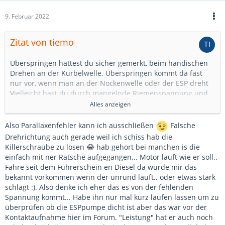
9. Februar 2022
Zitat von tiemo
Überspringen hättest du sicher gemerkt, beim händischen
Drehen an der Kurbelwelle. Überspringen kommt da fast
nur vor, wenn man an der Nockenwelle oder der ESP dreht
Vielleicht hast du durch mangelnde Riemenspannung und
unterschiedliche Drehrichtungen so einen großen
Alles anzeigen
Schleppfehler? So zum Prüfen darf man immer nur in einer
Richtung drehen (vorzugsweise natürlich in der normalen
Also Parallaxenfehler kann ich ausschließen
Falsche
Drehrichtung des Motors) und natürlich nur an der
Drehrichtung auch gerade weil ich schiss hab die
Kurbelwelle.
Killerschraube zu lösen 😂 hab gehört bei manchen is die
Oder es ist doch was lose, was nicht lose sein sollte.
einfach mit ner Ratsche aufgegangen... Motor läuft wie er soll..
Oder du hast einen Parallaxenfehler durch schräges
Fahre seit dem Führerschein en Diesel da würde mir das
Schauen auf Markierungen.
bekannt vorkommen wenn der unrund läuft.. oder etwas stark
schlägt :). Also denke ich eher das es von der fehlenden
Beim langsamen händischen Durchdrehen ist die Gefahr,
Spannung kommt... Habe ihn nur mal kurz laufen lassen um zu
etwas zu beschädigen, eigentlich gering, wenn man bei
überprüfen ob die ESPpumpe dicht ist aber das war vor der
plötzlich auftretendem Widerstand nicht mit Gewalt
Kontaktaufnahme hier im Forum. "Leistung" hat er auch noch
weitermacht. Man kann das sogar nutzen, wenn man die