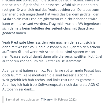
machen und somit auch die Schraube neu machen. Hätte mit
Nur daß das eben eine Stelle ist, die normalerweise nicht
ner neuen auf jedenfall en besseres Gefühl als mit der alten
gewartet zu werden braucht (richtige Schraube
rostigen 😂 wer sich mal das Youtubevideo von Deltabus zum
vorausgesetzt). Verschleiß an der Schraubverbindung findet
Bananenblech angeschaut hat weiß das bei dem großteil der
nicht statt, das Rad ist fest mit der KW verbunden, fertig. Ob
T4 da so ein rost Problem gibt wenn es nicht behandelt wird
es „daheim in der Garage“ wieder so präzise wie damals im
kann es interessant werden.. Frag mich was die VW Ingenieure
Werk wird? Die Verbindung scheint ja schon 28 Jahre zu
sich damals beim befüllen des seitenholms mit Bauschaum
halten.
gedacht haben...
Wohlgemerkt: Da es sich um eine bekannte Schwachstelle
handelt, würde ich auch beim kleinsten Anzeichen für ein
Yeah Fred gute Idee lass den rein machen der saugt sich ja
Problem an der Stelle handeln. Ansonsten aber nicht.
dann mit Wasser voll und alle können in 15 Jahren den scheiß
Aber das sind nur meine 2 Cent, möchte Dich nicht
aufflexen 😂 und wenn wir schon dabei sind sparen wir an
abhalten…
nem Wasserablauf damit dann alle die verschweißten Kotflügel
Grüße
aufbohren können um die Blätter rauszusammeln ...
Aber gelernt haben se nix... Paar Jahre später mein Passat lass
doch Gummi Keile montieren die sind besser als Schaum...
Weit gefehlt ich hab rechts und links rost und es gammelt..
Aber hey ich hab trotz Softwareupdate noch das erste AGR 😂
Autobahn sei dank...
Einmal editiert, zuletzt von
T4Harry
(
10. Februar 2022
)