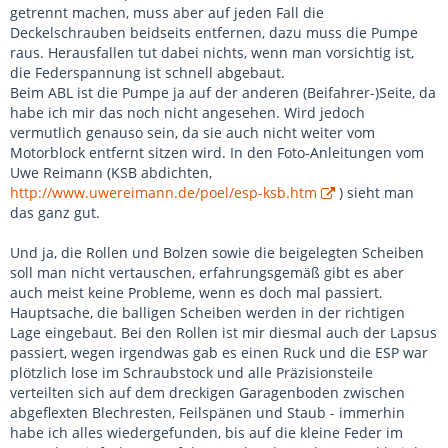
getrennt machen, muss aber auf jeden Fall die
Deckelschrauben beidseits entfernen, dazu muss die Pumpe
raus. Herausfallen tut dabei nichts, wenn man vorsichtig ist,
die Federspannung ist schnell abgebaut.
Beim ABL ist die Pumpe ja auf der anderen (Beifahrer-)Seite, da
habe ich mir das noch nicht angesehen. Wird jedoch
vermutlich genauso sein, da sie auch nicht weiter vom
Motorblock entfernt sitzen wird. In den Foto-Anleitungen vom
Uwe Reimann (KSB abdichten,
http://www.uwereimann.de/poel/esp-ksb.htm
) sieht man
das ganz gut.
Und ja, die Rollen und Bolzen sowie die beigelegten Scheiben
soll man nicht vertauschen, erfahrungsgemäß gibt es aber
auch meist keine Probleme, wenn es doch mal passiert.
Hauptsache, die balligen Scheiben werden in der richtigen
Lage eingebaut. Bei den Rollen ist mir diesmal auch der Lapsus
passiert, wegen irgendwas gab es einen Ruck und die ESP war
plötzlich lose im Schraubstock und alle Präzisionsteile
verteilten sich auf dem dreckigen Garagenboden zwischen
abgeflexten Blechresten, Feilspänen und Staub - immerhin
habe ich alles wiedergefunden, bis auf die kleine Feder im