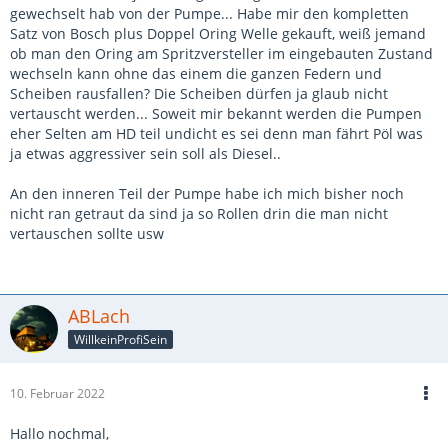
Förderbeginn, Entlüften, blabla - Tropf (mitten ins Gesicht)!
gewechselt hab von der Pumpe... Habe mir den kompletten
Satz von Bosch plus Doppel Oring Welle gekauft, weiß jemand
Diesmal war es wirklich Kühlwasser. Es war der Kühler
ob man den Oring am Spritzversteller im eingebauten Zustand
gerissen, an einem der Gewinde, woran vorne das ganze
wechseln kann ohne das einem die ganzen Federn und
Plastikgeraffel drangeschraubt wird, was beim Vorklappen
Scheiben rausfallen? Die Scheiben dürfen ja glaub nicht
mit vorklappt. Also vermutlich mal irgendwo zu feste
vertauscht werden... Soweit mir bekannt werden die Pumpen
"angedockt". Der Riss ließ nur durch, wenn er wollte, also je
eher Selten am HD teil undicht es sei denn man fährt Pöl was
nach Wetter und so, daher hatte ich ihn noch nicht bemerkt.
ja etwas aggressiver sein soll als Diesel..
Schade, der Kühler war erst 2 oder 3 Jahre alt, was solls,
raus damit und neu.
An den inneren Teil der Pumpe habe ich mich bisher noch
nicht ran getraut da sind ja so Rollen drin die man nicht
Und heute, schlussendlich Plakette! Aber stimmt, besser
vertauschen sollte usw
daheim als im Urlaub, oder wenns drauf ankommt.
ABLach
WillkeinProfiSein
10. Februar 2022
Hallo nochmal,