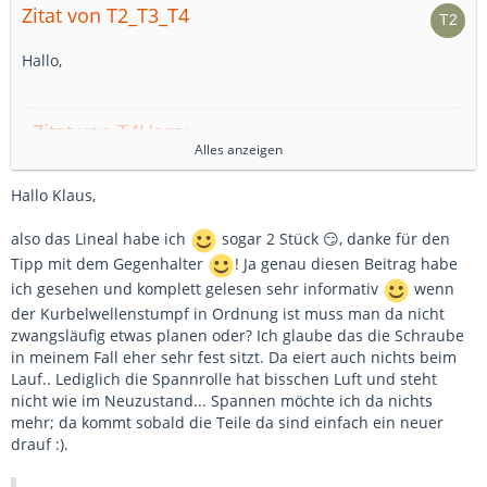
Zitat von T2_T3_T4
Hallo,
Zitat von T4Harry
Alles anzeigen
Einzig der gegenhalter für die Nockenwelle und die Kw
Hallo Klaus,
Fehlen mir.. Aber hab ja en Schweißgerät da brutzel ich
mir dann was passendes..
also das Lineal habe ich
sogar 2 Stück 😏, danke für den
Tipp mit dem Gegenhalter
! Ja genau diesen Beitrag habe
ich gesehen und komplett gelesen sehr informativ
wenn
Für des Nockenwellenlineal langt ein Winkelschleifer und
Gefühl.
der Kurbelwellenstumpf in Ordnung ist muss man da nicht
zwangsläufig etwas planen oder? Ich glaube das die Schraube
Schau auch mal hier für den KW-Gegenhalter und die
in meinem Fall eher sehr fest sitzt. Da eiert auch nichts beim
Schrauben:
Lauf.. Lediglich die Spannrolle hat bisschen Luft und steht
nicht wie im Neuzustand... Spannen möchte ich da nichts
RE: ABL Kurbelwellenschraube, Spannrolle, Messuhr
mehr; da kommt sobald die Teile da sind einfach ein neuer
drauf :).
Grüße,