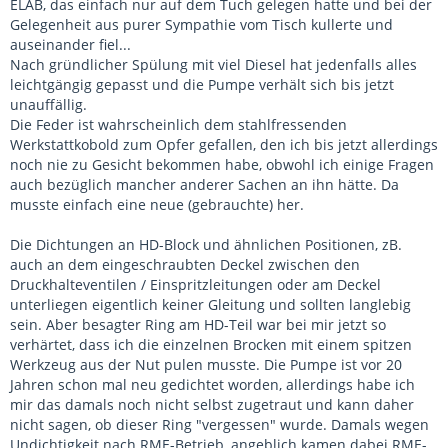
ELAB, das einfach nur auf dem Tuch gelegen hatte und bei der
Gelegenheit aus purer Sympathie vom Tisch kullerte und
auseinander fiel...
Nach gründlicher Spülung mit viel Diesel hat jedenfalls alles
leichtgängig gepasst und die Pumpe verhält sich bis jetzt
unauffällig.
Die Feder ist wahrscheinlich dem stahlfressenden
Werkstattkobold zum Opfer gefallen, den ich bis jetzt allerdings
noch nie zu Gesicht bekommen habe, obwohl ich einige Fragen
auch bezüglich mancher anderer Sachen an ihn hätte. Da
musste einfach eine neue (gebrauchte) her.
Die Dichtungen an HD-Block und ähnlichen Positionen, zB.
auch an dem eingeschraubten Deckel zwischen den
Druckhalteventilen / Einspritzleitungen oder am Deckel
unterliegen eigentlich keiner Gleitung und sollten langlebig
sein. Aber besagter Ring am HD-Teil war bei mir jetzt so
verhärtet, dass ich die einzelnen Brocken mit einem spitzen
Werkzeug aus der Nut pulen musste. Die Pumpe ist vor 20
Jahren schon mal neu gedichtet worden, allerdings habe ich
mir das damals noch nicht selbst zugetraut und kann daher
nicht sagen, ob dieser Ring "vergessen" wurde. Damals wegen
Undichtigkeit nach RME-Betrieb, angeblich kamen dabei RME-