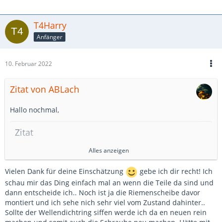
T4Harry
Anfänger
10. Februar 2022
Zitat von ABLach
Hallo nochmal,
Zitat
Alles anzeigen
Den durch mangelnde Wartung können die folge
Schäden die auftretenden Größer sein 😄.. Gerade wenn
Vielen Dank für deine Einschätzung
gebe ich dir recht! Ich
der Motor schon 300.000km runter hat.. Hätte ich so
schau mir das Ding einfach mal an wenn die Teile da sind und
gedacht wäre mir der Springbrunnen an der ESP garnicht
dann entscheide ich.. Noch ist ja die Riemenscheibe davor
erst aufgefallen da se ohne gasgeben dicht war... 😂
montiert und ich sehe nich sehr viel vom Zustand dahinter..
Lieber daheim in der Garage als unterwegs im Urlaub 😉
Sollte der Wellendichtring siffen werde ich da en neuen rein