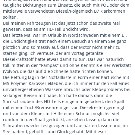
taugliche Dichtungen zum Einsatz, die auch mit PÖL oder dem
mittlerweile verwendeten Diesel/Pölgemisch B7 klarkommen
sollten.
Bei meinen Fahrzeugen ist das jetzt schon das zweite Mal
gewesen, dass es am HD-Teil undicht wird.
Das letzte Mal war im Urlaub in Nordschweden mit einem LT,
die Undichtigkeit trat nach einem Besuch an einem See ganz
plötzlich und so massiv auf, dass der Motor nicht mehr zu
starten ging, ich vermute, der am Vortag getankte
Dieselkraftstoff hatte etwas damit zu tun. Das war natürlich
toll, mitten in der "Pampas" und ohne Kenntnis einer Werkstatt
(Volvo?), die das auf die Schnelle hätte richten können.
Die Rettung lag in der Notfallkiste in Form einer Kartusche mit
MS-Polymer-Karosseriekleber, die ich immer für den Fall eines
unvorhergesehenen Wassereinbruchs oder Klebeproblems bei
so langen Reisen mit habe. Ich hatte damals dann die
Stirnschrauben des HD-Teils einige mm gelockert, den Spalt
mit einem Tuch/Bremsenreiniger von Dieselresten gereinigt
und von dem Kleber mit Hilfe einer Schnur möglichst viel
rundum in den Spalt gedrückt, anziehen lassen, dann die
Schrauben wieder festgezogen und aushärten lassen und, im
See badend, gehofft - und Glück gehabt. Mit dieser