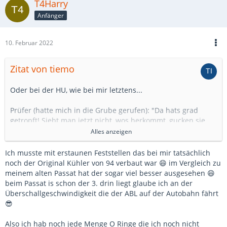
T4Harry
Anfänger
10. Februar 2022
Zitat von tiemo
Oder bei der HU, wie bei mir letztens...
Prüfer (hatte mich in die Grube gerufen): "Da hats grad
getropft! Sieht man jetzt nicht, wos herkommt, gucken sie
das mal nach."
Alles anzeigen
Wischt mit dem Finger durch den Tropfen und meint:
"Wahrscheinlich Kühlwasser..."
Ich musste mit erstaunen Feststellen das bei mir tatsächlich
noch der Original Kühler von 94 verbaut war 😄 im Vergleich zu
Beim Nachschauen zu Hause (mit Mängelliste, grr!) fiel dann
meinem alten Passat hat der sogar viel besser ausgesehen 😄
auf, dass die ESP eine feuchte Stelle am HD-Block hatte, die
beim Passat is schon der 3. drin liegt glaube ich an der
vorher (isch schwör!) nicht da war. Also na gut, wohl doch
Überschallgeschwindigkeit die der ABL auf der Autobahn fährt
kein Kühlwasser - raus mit dem Ding, Komplettabdichtung,
😎
neue Lagerbuchsen, Verstellwelle, Konsole entrosten, das
volle Programm. Und wieder rein damit, Riemenspannung,
Also ich hab noch jede Menge O Ringe die ich noch nicht