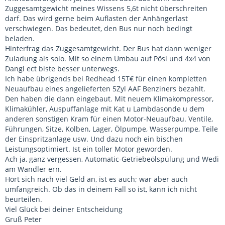
Zuggesamtgewicht meines Wissens 5,6t nicht überschreiten
darf. Das wird gerne beim Auflasten der Anhängerlast
verschwiegen. Das bedeutet, den Bus nur noch bedingt
beladen.
Hinterfrag das Zuggesamtgewicht. Der Bus hat dann weniger
Zuladung als solo. Mit so einem Umbau auf Pösl und 4x4 von
Dangl ect biste besser unterwegs.
Ich habe übrigends bei Redhead 15T€ für einen kompletten
Neuaufbau eines angelieferten 5Zyl AAF Benziners bezahlt.
Den haben die dann eingebaut. Mit neuem Klimakompressor,
Klimakühler, Auspuffanlage mit Kat u Lambdasonde u dem
anderen sonstigen Kram für einen Motor-Neuaufbau. Ventile,
Führungen, Sitze, Kolben, Lager, Ölpumpe, Wasserpumpe, Teile
der Einspritzanlage usw. Und dazu noch ein bischen
Leistungsoptimiert. Ist ein toller Motor geworden.
Ach ja, ganz vergessen, Automatic-Getriebeölspülung und Wedi
am Wandler ern.
Hört sich nach viel Geld an, ist es auch; war aber auch
umfangreich. Ob das in deinem Fall so ist, kann ich nicht
beurteilen.
Viel Glück bei deiner Entscheidung
Gruß Peter