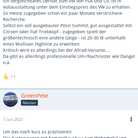
Ein vergleichbares Derivat zum VW von PSA und Co. ist in
Vollausstattung unter dem Einstiegspreis des VW zu erhalten.
So meine zugegeben schon ein paar Monate verstrichene
Recherche.
Selbst ein voll ausgebauter Pössl Summit, gut ausgestattet mit
Citroën oder Fiat Triebkopf - zugegeben spielt der
größentechnisch eine andere Geige - ist 20-30 t€ unterhalb
eines Multivan Highline zu erwerben.
Kritisch wird es allerdings bei der Allrad-Variante….
Da gibt es allerdings professionelle Um-/Nachrüster wie Dangel
o.ä.
1
GreenPete
Meister
7. Juni 2022
Um das noch kurz zu präzisieren:
Der Kastenwagen mit Komplettausbau zum Wohnmobil von