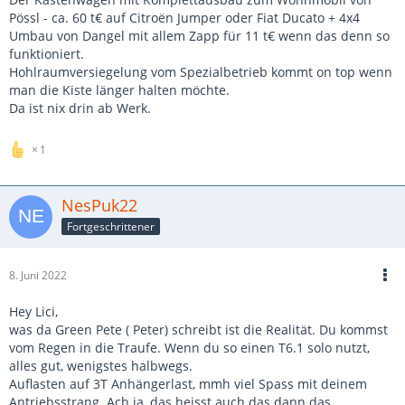
Pössl - ca. 60 t€ auf Citroën Jumper oder Fiat Ducato + 4x4
Umbau von Dangel mit allem Zapp für 11 t€ wenn das denn so
funktioniert.
Hohlraumversiegelung vom Spezialbetrieb kommt on top wenn
man die Kiste länger halten möchte.
Da ist nix drin ab Werk.
1
NesPuk22
Fortgeschrittener
8. Juni 2022
Hey Lici,
was da Green Pete ( Peter) schreibt ist die Realität. Du kommst
vom Regen in die Traufe. Wenn du so einen T6.1 solo nutzt,
alles gut, wenigstes halbwegs.
Auflasten auf 3T Anhängerlast, mmh viel Spass mit deinem
Antriebsstrang. Ach ja, das heisst auch das dann das