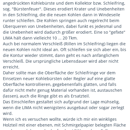
angedrückten Kohlebürste und dem Kollektor bzw. Schleifring,
sog. "Bürstenfeuer". Dieses erodiert Krater und Unebenheiten
in den Schleifring, die die neuen Kohlen dann in Windeseile
runter schleifen. Die Kohlen springen auch regelrecht beim
Überqueren von Unebenheiten, dabei funkt es jedesmal und
die Unebenheit wird dadurch größer erodiert. Eine so "gefixte"
LIMA hält dann vielleicht 10 ... 20 Tkm.
Auch bei normalem Verschleiß (Rillen im Schleifring) liegen die
neuen Kohlen nicht ideal an. Oft schleifen sie sich aber ein, bis
die Kontur wieder stimmt, dann geht es nach anfänglichem
Verschleiß. Die ursprüngliche Lebensdauer wird aber nicht
erreicht.
Daher sollte man die Oberfläche der Schleifringe vor dem
Einsetzen neuer Kohlebürsten oder Regler auf eine glatte
Oberfläche kontrollieren, gegebenenfalls glätten, und falls
dafür nicht mehr genug Material vorhanden ist, austauschen
(lassen), auch die Ringe gibt es als Ersatzteil.
Das Einschleifen gestaltet sich aufgrund der Lage mühselig,
wenn die LIMA nicht wenigstens ausgebaut oder sogar zerlegt
wird.
Wenn ich es versuchen wollte, würde ich mir ein winkliges
Holzteil mit einer ebenen, mit Schmirgelpapier belegten Fläche