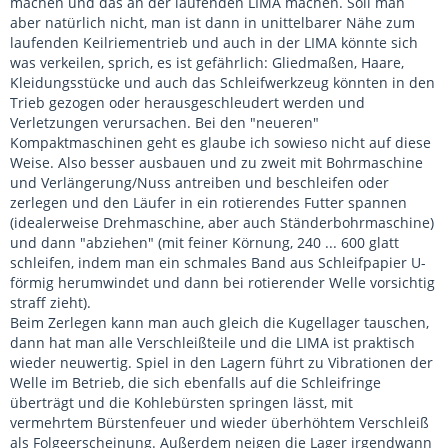
machen und das an der laufenden LIMA machen. Soll man
aber natürlich nicht, man ist dann in unittelbarer Nähe zum
laufenden Keilriementrieb und auch in der LIMA könnte sich
was verkeilen, sprich, es ist gefährlich: Gliedmaßen, Haare,
Kleidungsstücke und auch das Schleifwerkzeug könnten in den
Trieb gezogen oder herausgeschleudert werden und
Verletzungen verursachen. Bei den "neueren"
Kompaktmaschinen geht es glaube ich sowieso nicht auf diese
Weise. Also besser ausbauen und zu zweit mit Bohrmaschine
und Verlängerung/Nuss antreiben und beschleifen oder
zerlegen und den Läufer in ein rotierendes Futter spannen
(idealerweise Drehmaschine, aber auch Ständerbohrmaschine)
und dann "abziehen" (mit feiner Körnung, 240 ... 600 glatt
schleifen, indem man ein schmales Band aus Schleifpapier U-
förmig herumwindet und dann bei rotierender Welle vorsichtig
straff zieht).
Beim Zerlegen kann man auch gleich die Kugellager tauschen,
dann hat man alle Verschleißteile und die LIMA ist praktisch
wieder neuwertig. Spiel in den Lagern führt zu Vibrationen der
Welle im Betrieb, die sich ebenfalls auf die Schleifringe
überträgt und die Kohlebürsten springen lässt, mit
vermehrtem Bürstenfeuer und wieder überhöhtem Verschleiß
als Folgeerscheinung. Außerdem neigen die Lager irgendwann