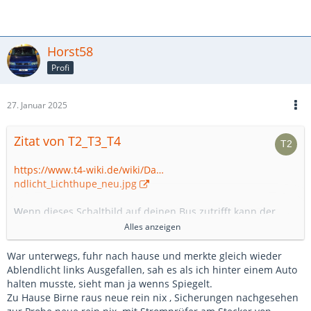
Horst58
Profi
27. Januar 2025
Zitat von T2_T3_T4
https://www.t4-wiki.de/wiki/Da…
ndlicht_Lichthupe_neu.jpg
Wenn dieses Schaltbild auf deinen Bus zutrifft kann der
Fehler nicht im Lichtschalter liegen.
Alles anzeigen
Hast du die H4-Birnen mal von links nach rechts und
War unterwegs, fuhr nach hause und merkte gleich wieder
umgekehrt getauscht?
Ablendlicht links Ausgefallen, sah es als ich hinter einem Auto
halten musste, sieht man ja wenns Spiegelt.
Sicherung durch eine Neue ersetzen kostet auch nicht viel.
Zu Hause Birne raus neue rein nix , Sicherungen nachgesehen