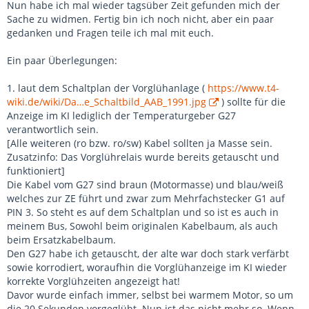
Nun habe ich mal wieder tagsüber Zeit gefunden mich der
Sache zu widmen. Fertig bin ich noch nicht, aber ein paar
gedanken und Fragen teile ich mal mit euch.
Ein paar Überlegungen:
1. laut dem Schaltplan der Vorglühanlage (
https://www.t4-
wiki.de/wiki/Da…e_Schaltbild_AAB_1991.jpg
) sollte für die
Anzeige im KI lediglich der Temperaturgeber G27
verantwortlich sein.
[Alle weiteren (ro bzw. ro/sw) Kabel sollten ja Masse sein.
Zusatzinfo: Das Vorglührelais wurde bereits getauscht und
funktioniert]
Die Kabel vom G27 sind braun (Motormasse) und blau/weiß
welches zur ZE führt und zwar zum Mehrfachstecker G1 auf
PIN 3. So steht es auf dem Schaltplan und so ist es auch in
meinem Bus, Sowohl beim originalen Kabelbaum, als auch
beim Ersatzkabelbaum.
Den G27 habe ich getauscht, der alte war doch stark verfärbt
sowie korrodiert, woraufhin die Vorglühanzeige im KI wieder
korrekte Vorglühzeiten angezeigt hat!
Davor wurde einfach immer, selbst bei warmem Motor, so um
die 20 Sekunden vorgeglüht. Nun ist das nicht mehr so. Wenn