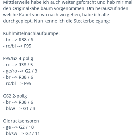
Mitttlerweile habe ich auch weiter geforscht und hab mir mal
den Originalkabelbaum vorgenommen. Um herauszufinden
welche Kabel von wo nach wo gehen, habe ich alle
durchgepiept. Nun kenne ich die Steckerbelegung:
Kühlmittelnachlaufpumpe:
- br --> R38 / 6
- ro/bl --> F95
F95/G2 4-polig
- ro --> R38 / 5
- ge/ro --> G2 / 3
- br --> R38 / 6
- ro/bl --> F95
G62 2-polig
- br --> R38 / 6
- bl/w --> G1 / 3
Öldrucksensoren
- ge --> G2 / 10
- bl/sw --> G2 / 11