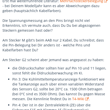
Erst mal weiterführende Literatur:
Mehrfachsteckerbelegung
- bei Deinem Modelljahr kann es aber Abweichungen dazu
geben (hauptsächlich Kabelfarben).
Die Spannungsmessung an den Pins bringt nicht viel
Erkenntnis, ich vermute auch, dass Du Du bei abgezogenen
Steckern gemessen hast oder?
Am Stecker M gibt's beim AAB nur 2 Kabel, Du schreibst, dass
die Pin-Belegung bei Dir anders ist - welche Pins und
Kabelfarben hast Du?
Am Stecker G2 scheint aber jemand was angepasst zu haben:
die Öldruckschalter sollten hier auf Pin 10 und 11 liegen,
sonst fehlt die Öldrucküberwachung im KI.
Pin 3: Die Kühlmitteltemperaturanzeige funktioniert wie
die Tankanzeige auch über einen variablen Widerstand
des Sensors G2, sollte bei 20°C ca. 1500 Ohm betragen
(bei 0°C sind es 3500 Ohm). Das kannst Du gegen Masse
messen. Die Kennlinie findest Du in
T4-Wiki
.
Pin 4: Der ist in der Zentralelektrik (ZE) über die
Sicherung S15 mit Klemme 15 (Zündungsplus)