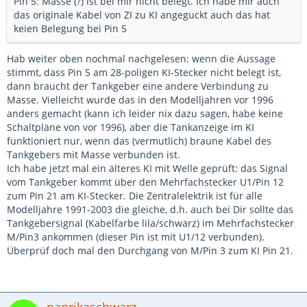
Pin 5: Masse (?) ist bei mir nicht belegt. Ich habe mir auch
das originale Kabel von ZI zu KI angeguckt auch das hat
keien Belegung bei Pin 5
Hab weiter oben nochmal nachgelesen: wenn die Aussage
stimmt, dass Pin 5 am 28-poligen KI-Stecker nicht belegt ist,
dann braucht der Tankgeber eine andere Verbindung zu
Masse. Vielleicht wurde das in den Modelljahren vor 1996
anders gemacht (kann ich leider nix dazu sagen, habe keine
Schaltpläne von vor 1996), aber die Tankanzeige im KI
funktioniert nur, wenn das (vermutlich) braune Kabel des
Tankgebers mit Masse verbunden ist.
Ich habe jetzt mal ein älteres KI mit Welle geprüft: das Signal
vom Tankgeber kommt über den Mehrfachstecker U1/Pin 12
zum Pin 21 am KI-Stecker. Die Zentralelektrik ist für alle
Modelljahre 1991-2003 die gleiche, d.h. auch bei Dir sollte das
Tankgebersignal (Kabelfarbe lila/schwarz) im Mehrfachstecker
M/Pin3 ankommen (dieser Pin ist mit U1/12 verbunden).
Überprüf doch mal den Durchgang von M/Pin 3 zum KI Pin 21.