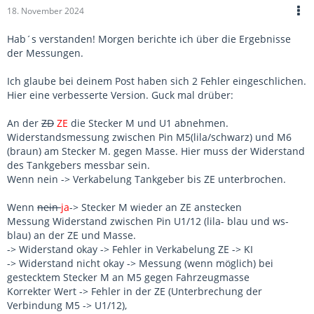
18. November 2024
Hab´s verstanden! Morgen berichte ich über die Ergebnisse
der Messungen.
Ich glaube bei deinem Post haben sich 2 Fehler eingeschlichen.
Hier eine verbesserte Version. Guck mal drüber:
An der
ZD
ZE
die Stecker M und U1 abnehmen.
Widerstandsmessung zwischen Pin M5(lila/schwarz) und M6
(braun) am Stecker M. gegen Masse. Hier muss der Widerstand
des Tankgebers messbar sein.
Wenn nein -> Verkabelung Tankgeber bis ZE unterbrochen.
Wenn
nein
ja
-> Stecker M wieder an ZE anstecken
Messung Widerstand zwischen Pin U1/12 (lila- blau und ws-
blau) an der ZE und Masse.
-> Widerstand okay -> Fehler in Verkabelung ZE -> KI
-> Widerstand nicht okay -> Messung (wenn möglich) bei
gestecktem Stecker M an M5 gegen Fahrzeugmasse
Korrekter Wert -> Fehler in der ZE (Unterbrechung der
Verbindung M5 -> U1/12),