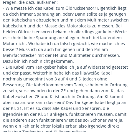
Fragen, die dazu aufkamen:
- Wie messe ich das Kabel zum Öldrucksensor? Eigentlich liegt
da doch immer Spannung an, oder? Dann sollte es ja genügen
den Kabelschuh abzuziehen und mit dem Multimeter zwischen
Kabelschuh und der Masse des Motorblocks zu messen. Bei
beiden Öldrucksensoren bekam ich allerdings gar keine Werte.
es scheint keine Spannung anzuliegen. Auch bei laufendem
Motor nicht. Wo habe ich da falsch gedacht, wie mache ich es
besser? Muss ich da auch hin gehen und den Pin am
Mehrfachstecker mit der H4 und Mulitmeter durchmessen.
Dazu bin ich noch nicht gekommen.
- Die Kabel vom Tankgeber habe ich ja auf Widerstand getestet
und der passt. Weiterhin habe ich das lila/weiße Kabel
nochmals umgepinnt von 3 auf 4 und 5, jedoch ohne
Besserung. Die Kabel kommen vom Tank, scheinen in Ordnung
zu sein, verschwinden in der ZE und gehen dann zum KI, das
Kabel zwischen ZE und KI ist auch in Ordnung. Am KI kommt
aber nix an, wie kann das sein? Das Tankgeberkabel liegt ja an
der Kl. 31. Ist es so, dass alle Kabel und Sensoren, die
irgendwie an der Kl. 31 anliegen, funktionieren müssen, damit
die anderen auch funktionieren? Ist das so? Schöner wäre ja,
wenn ein Fehler leichter lokalisierbar, also irgendwo direkt
zwischen Tankgeber und KI liegen müsste.