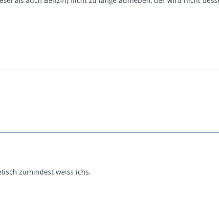
iesel als auch Benzin) nicht zu lange aufheben, der wird nicht bess
retisch zumindest weiss ichs.