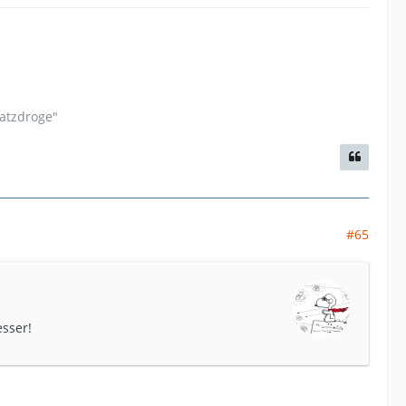
satzdroge"
#65
esser!