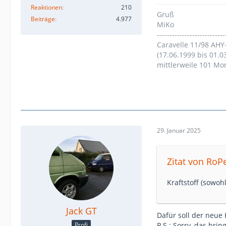
Reaktionen
210
Gruß
Beiträge
4.977
MiKo
---------------------------
Caravelle 11/98 AHY
(17.06.1999 bis 01.0
mittlerweile 101 Mo
29. Januar 2025
Zitat von RoP
Kraftstoff (sowoh
Jack GT
Dafür soll der neue
P.S.: Sorry, das bri
Profi