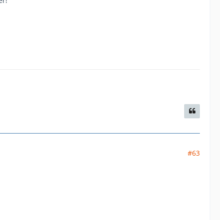
er!
#63