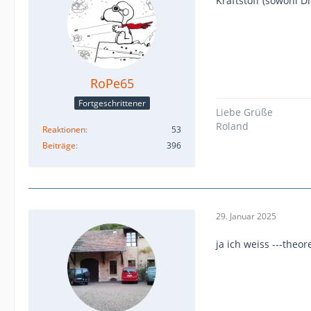
Kraftstoff (sowohl D
RoPe65
Fortgeschrittener
Liebe Grüße
Roland
Reaktionen
53
Beiträge
396
29. Januar 2025
ja ich weiss ---theo