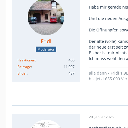
Habe mir gerade nen
Und die neuen Ausgü
Die Öffnungfen sowo
Fridi
Der alte (volle) Kani
der neue erst seit z
Moderator
Bisher ist mir nichts
Ich muss wohl den a
Reaktionen
466
Beiträge
11.097
alla dann - Fridi 1.
Bilder
487
bis jetzt 655 000 Ver
29. Januar 2025