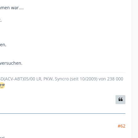
men war....
.
len,
 versuchen.
.5D(ACV-ABT)05/00 LR, PKW, Syncro (seit 10/2009) von 238 000
#62