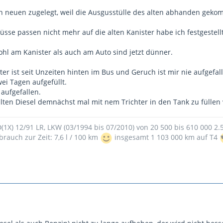
 neuen zugelegt, weil die Ausgusstülle des alten abhanden gekom
sse passen nicht mehr auf die alten Kanister habe ich festgestellt
hl am Kanister als auch am Auto sind jetzt dünner.
ster ist seit Unzeiten hinten im Bus und Geruch ist mir nie aufgefal
wei Tagen aufgefüllt.
 aufgefallen.
lten Diesel demnächst mal mit nem Trichter in den Tank zu füllen
9D(1X) 12/91 LR, LKW (03/1994 bis 07/2010) von 20 500 bis 610 000 2
brauch zur Zeit: 7,6 l / 100 km
insgesamt 1 103 000 km auf T4