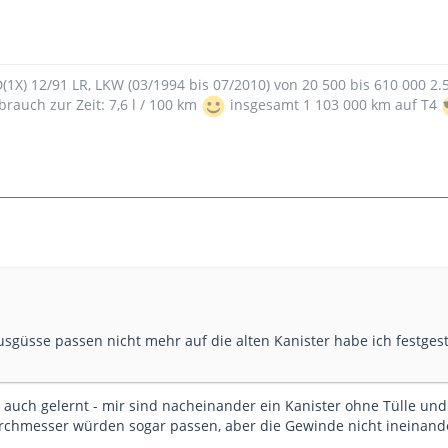
9D(1X) 12/91 LR, LKW (03/1994 bis 07/2010) von 20 500 bis 610 000 2
brauch zur Zeit: 7,6 l / 100 km
insgesamt 1 103 000 km auf T4
güsse passen nicht mehr auf die alten Kanister habe ich festgeste
r auch gelernt - mir sind nacheinander ein Kanister ohne Tülle und
urchmesser würden sogar passen, aber die Gewinde nicht ineinander