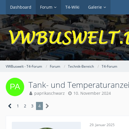
Dashboard
Forum
T4-Wiki
Galerie
VWBuswelt - T4-Forum
Forum
Technik-Bereich
T4-Forum
Tank- und Temperaturanzeig
paprikaschwarz
10. November 2024
1
2
3
4
29. Januar 2025