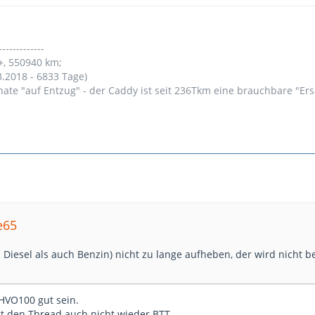
-------------
+, 550940 km;
3.2018 - 6833 Tage)
nate "auf Entzug" - der Caddy ist seit 236Tkm eine brauchbare "Er
e65
l Diesel als auch Benzin) nicht zu lange aufheben, der wird nicht b
 HVO100 gut sein.
ngt den Thread auch nicht wieder BTT …