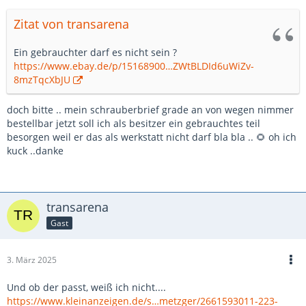
Zitat von transarena
Ein gebrauchter darf es nicht sein ?
https://www.ebay.de/p/15168900…ZWtBLDId6uWiZv-
8mzTqcXbJU
doch bitte .. mein schrauberbrief grade an von wegen nimmer
bestellbar jetzt soll ich als besitzer ein gebrauchtes teil
besorgen weil er das als werkstatt nicht darf bla bla .. 🌻 oh ich
kuck ..danke
transarena
Gast
3. März 2025
Und ob der passt, weiß ich nicht....
https://www.kleinanzeigen.de/s…metzger/2661593011-223-