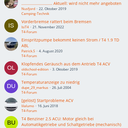
........................... Aktuell: wird nicht mehr angeboten
Nusfjord
22. Oktober 2019
Camping-Technik
Vorderbremse rattert beim Bremsen
IsiT4
21. November 2022
T4-Forum
Einspritzpumpe bekommt keinen Strom / T4 1.9 TD
ABL
Patrick.S
4. August 2020
T4-Forum
Klopfendes Geräusch aus dem Antrieb T4 ACV
oldschool-edition
3. Oktober 2019
T4-Forum
Temperaturanzeige zu niedrig
dupe_29_markus
26. Juli 2004
T4-Forum
[gelöst] Startprobleme ACV
lilalumo
16. Juni 2018
T4-Forum
T4 Benziner 2.5 ACU: Motor gleich bei
Automatikgetriebe und Schaltgetriebe (mechanisch)