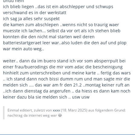
uhuu nein
ich blieb liegen ..das ist ein abschlepper und schwups
verschwand es in der werkstatt
ich sag ja alles sehr suspekt
die kamen zum abschlepen ..wenns nicht so traurig waer
muesste ich lachen... selbst da vor ort als ich stehen blieb
konnten die den nicht mal starten weil deren
batteriestartgeraet leer war..also luden die den auf und plop
war mein auto weg..
weiter.. dann da im buero stand ich vor som absperrpult bei
einer frau/buerodings die mir vom adac die bescheinigung
hinhielt zum unterschreiben und meine karte .. fertig das wars
.. ich stand dann noch bissi dumm rum und man sagte mir die
melden sich .... das war am fr den 21.2 ..montag keiner ruft an
..ich dann dienstag da angerufen .. da hiess es dann kam noch
keiner dazu bla sie melden sich .. usw usw
Einmal editiert, zuletzt von
xxxx
(
18. März 2025
) aus folgendem Grund:
nachtrag da internet weg war 😂