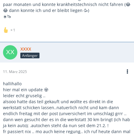
paar monaten und konnte krankheitstechnisch nicht fahren (😂
😂 dann konnte ich und er bleibt liegen 🥳)
☀️🦄
1
xxxx
Anfänger
11. März 2025
hallihallo
hier mal ein update 🧟
leider echt gruselig ..
alsooo hatte das teil gekauft und wollte es direkt in die
werkstatt schicken lassen..natuerlich nicht und kam dann
endlich freitag mit der post (unversichert im umschlag) grrr ..
dann wen gesucht der es in die werkstatt 30 km bringt (ich hab
ja kein auto); .autochen steht da nun seit dem 21.2. !
fr passiert nix .. mo auch keine regung.. ich ruf heute dann mal