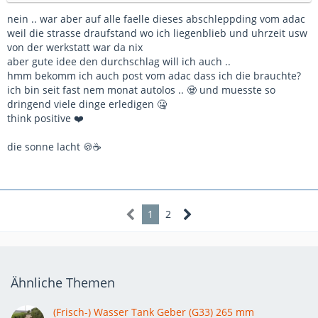
nein .. war aber auf alle faelle dieses abschleppding vom adac
weil die strasse draufstand wo ich liegenblieb und uhrzeit usw
von der werkstatt war da nix
aber gute idee den durchschlag will ich auch ..
hmm bekomm ich auch post vom adac dass ich die brauchte?
ich bin seit fast nem monat autolos .. 🧟 und muesste so
dringend viele dinge erledigen 🤐
think positive ❤️
die sonne lacht 🍪☕
1
2
Ähnliche Themen
(Frisch-) Wasser Tank Geber (G33) 265 mm