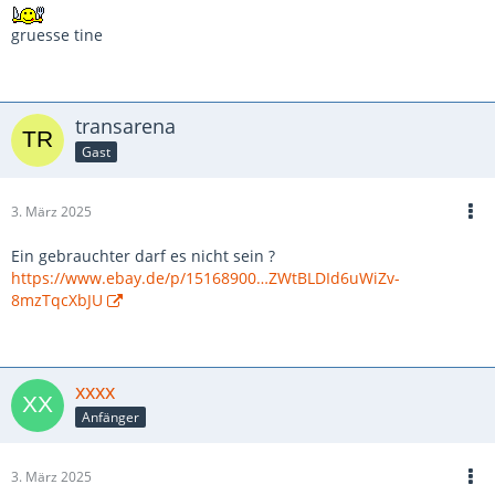
gruesse tine
transarena
Gast
3. März 2025
Ein gebrauchter darf es nicht sein ?
https://www.ebay.de/p/15168900…ZWtBLDId6uWiZv-
8mzTqcXbJU
xxxx
Anfänger
3. März 2025