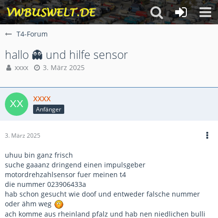
T4-Forum
hallo 👻 und hilfe sensor
xxxx
3. März 2025
xxxx
Anfänger
3. März 2025
uhuu bin ganz frisch
suche gaaanz dringend einen impulsgeber
motordrehzahlsensor fuer meinen t4
die nummer 023906433a
hab schon gesucht wie doof und entweder falsche nummer
oder ähm weg
ach komme aus rheinland pfalz und hab nen niedlichen bulli