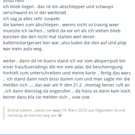
uhuu nein
ich blieb liegen ..das ist ein abschlepper und schwups
verschwand es in der werkstatt
ich sag ja alles sehr suspekt
die kamen zum abschlepen ..wenns nicht so traurig waer
muesste ich lachen... selbst da vor ort als ich stehen blieb
konnten die den nicht mal starten weil deren
batteriestartgeraet leer war..also luden die den auf und plop
war mein auto weg..
weiter.. dann da im buero stand ich vor som absperrpult bei
einer frau/buerodings die mir vom adac die bescheinigung
hinhielt zum unterschreiben und meine karte .. fertig das wars
.. ich stand dann noch bissi dumm rum und man sagte mir die
melden sich .... das war am fr den 21.2 ..montag keiner ruft an
..ich dann dienstag da angerufen .. da hiess es dann kam noch
keiner dazu bla sie melden sich .. usw usw
Einmal editiert, zuletzt von
xxxx
(
18. März 2025
) aus folgendem Grund:
nachtrag da internet weg war 😂