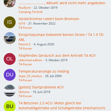
........................... Aktuell: wird nicht mehr angeboten
Nusfjord
22. Oktober 2019
Camping-Technik
Vorderbremse rattert beim Bremsen
IsiT4
21. November 2022
T4-Forum
Einspritzpumpe bekommt keinen Strom / T4 1.9 TD
ABL
Patrick.S
4. August 2020
T4-Forum
Klopfendes Geräusch aus dem Antrieb T4 ACV
oldschool-edition
3. Oktober 2019
T4-Forum
Temperaturanzeige zu niedrig
dupe_29_markus
26. Juli 2004
T4-Forum
[gelöst] Startprobleme ACV
lilalumo
16. Juni 2018
T4-Forum
T4 Benziner 2.5 ACU: Motor gleich bei
Automatikgetriebe und Schaltgetriebe (mechanisch)