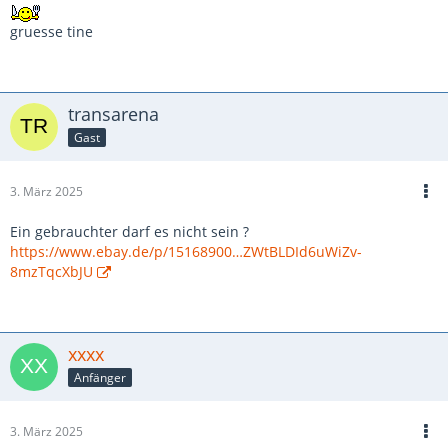
gruesse tine
transarena
Gast
3. März 2025
Ein gebrauchter darf es nicht sein ?
https://www.ebay.de/p/15168900…ZWtBLDId6uWiZv-
8mzTqcXbJU
xxxx
Anfänger
3. März 2025