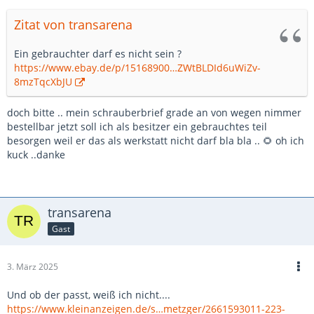
Zitat von transarena
Ein gebrauchter darf es nicht sein ?
https://www.ebay.de/p/15168900…ZWtBLDId6uWiZv-
8mzTqcXbJU
doch bitte .. mein schrauberbrief grade an von wegen nimmer
bestellbar jetzt soll ich als besitzer ein gebrauchtes teil
besorgen weil er das als werkstatt nicht darf bla bla .. 🌻 oh ich
kuck ..danke
transarena
Gast
3. März 2025
Und ob der passt, weiß ich nicht....
https://www.kleinanzeigen.de/s…metzger/2661593011-223-