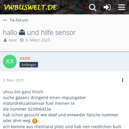
T4-Forum
hallo 👻 und hilfe sensor
xxxx
3. März 2025
xxxx
Anfänger
3. März 2025
uhuu bin ganz frisch
suche gaaanz dringend einen impulsgeber
motordrehzahlsensor fuer meinen t4
die nummer 023906433a
hab schon gesucht wie doof und entweder falsche nummer
oder ähm weg
ach komme aus rheinland pfalz und hab nen niedlichen bulli