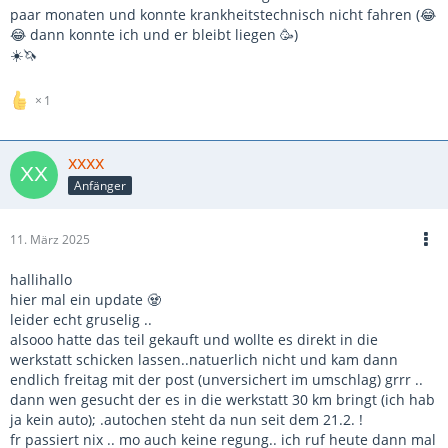
paar monaten und konnte krankheitstechnisch nicht fahren (😂
😂 dann konnte ich und er bleibt liegen 🥳)
☀️🦄
1
xxxx
Anfänger
11. März 2025
hallihallo
hier mal ein update 🧟
leider echt gruselig ..
alsooo hatte das teil gekauft und wollte es direkt in die
werkstatt schicken lassen..natuerlich nicht und kam dann
endlich freitag mit der post (unversichert im umschlag) grrr ..
dann wen gesucht der es in die werkstatt 30 km bringt (ich hab
ja kein auto); .autochen steht da nun seit dem 21.2. !
fr passiert nix .. mo auch keine regung.. ich ruf heute dann mal