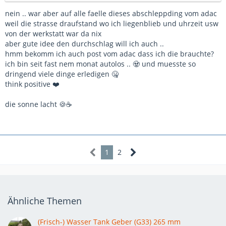
nein .. war aber auf alle faelle dieses abschleppding vom adac
weil die strasse draufstand wo ich liegenblieb und uhrzeit usw
von der werkstatt war da nix
aber gute idee den durchschlag will ich auch ..
hmm bekomm ich auch post vom adac dass ich die brauchte?
ich bin seit fast nem monat autolos .. 🧟 und muesste so
dringend viele dinge erledigen 🤐
think positive ❤️
die sonne lacht 🍪☕
1
2
Ähnliche Themen
(Frisch-) Wasser Tank Geber (G33) 265 mm