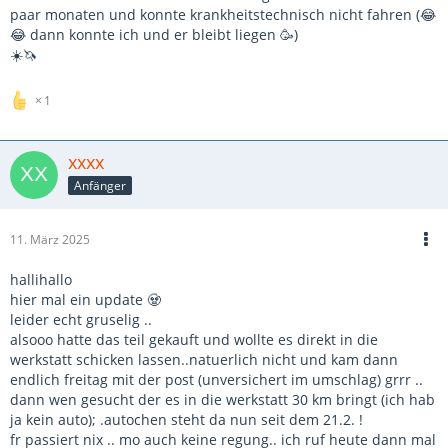
paar monaten und konnte krankheitstechnisch nicht fahren (😂
😂 dann konnte ich und er bleibt liegen 🥳)
☀️🦄
1
xxxx
Anfänger
11. März 2025
hallihallo
hier mal ein update 🧟
leider echt gruselig ..
alsooo hatte das teil gekauft und wollte es direkt in die
werkstatt schicken lassen..natuerlich nicht und kam dann
endlich freitag mit der post (unversichert im umschlag) grrr ..
dann wen gesucht der es in die werkstatt 30 km bringt (ich hab
ja kein auto); .autochen steht da nun seit dem 21.2. !
fr passiert nix .. mo auch keine regung.. ich ruf heute dann mal