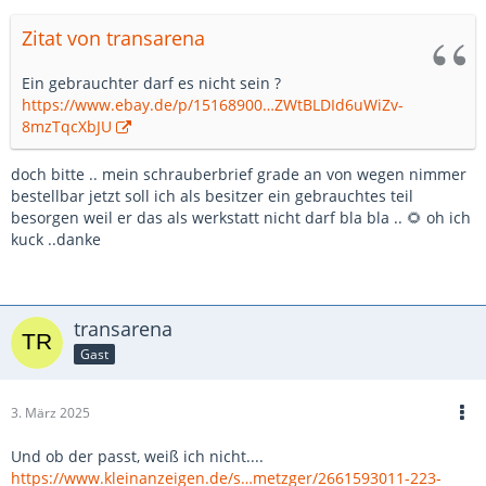
Zitat von transarena
Ein gebrauchter darf es nicht sein ?
https://www.ebay.de/p/15168900…ZWtBLDId6uWiZv-
8mzTqcXbJU
doch bitte .. mein schrauberbrief grade an von wegen nimmer
bestellbar jetzt soll ich als besitzer ein gebrauchtes teil
besorgen weil er das als werkstatt nicht darf bla bla .. 🌻 oh ich
kuck ..danke
transarena
Gast
3. März 2025
Und ob der passt, weiß ich nicht....
https://www.kleinanzeigen.de/s…metzger/2661593011-223-