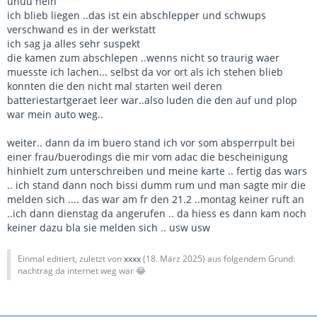
uhuu nein
ich blieb liegen ..das ist ein abschlepper und schwups
verschwand es in der werkstatt
ich sag ja alles sehr suspekt
die kamen zum abschlepen ..wenns nicht so traurig waer
muesste ich lachen... selbst da vor ort als ich stehen blieb
konnten die den nicht mal starten weil deren
batteriestartgeraet leer war..also luden die den auf und plop
war mein auto weg..
weiter.. dann da im buero stand ich vor som absperrpult bei
einer frau/buerodings die mir vom adac die bescheinigung
hinhielt zum unterschreiben und meine karte .. fertig das wars
.. ich stand dann noch bissi dumm rum und man sagte mir die
melden sich .... das war am fr den 21.2 ..montag keiner ruft an
..ich dann dienstag da angerufen .. da hiess es dann kam noch
keiner dazu bla sie melden sich .. usw usw
Einmal editiert, zuletzt von
xxxx
(
18. März 2025
) aus folgendem Grund:
nachtrag da internet weg war 😂