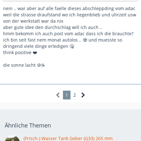
nein .. war aber auf alle faelle dieses abschleppding vom adac
weil die strasse draufstand wo ich liegenblieb und uhrzeit usw
von der werkstatt war da nix
aber gute idee den durchschlag will ich auch ..
hmm bekomm ich auch post vom adac dass ich die brauchte?
ich bin seit fast nem monat autolos .. 🧟 und muesste so
dringend viele dinge erledigen 🤐
think positive ❤️
die sonne lacht 🍪☕
1
2
Ähnliche Themen
(Frisch-) Wasser Tank Geber (G33) 265 mm