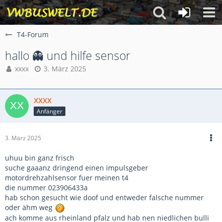
T4-Forum
hallo 👻 und hilfe sensor
xxxx
3. März 2025
xxxx
Anfänger
3. März 2025
uhuu bin ganz frisch
suche gaaanz dringend einen impulsgeber
motordrehzahlsensor fuer meinen t4
die nummer 023906433a
hab schon gesucht wie doof und entweder falsche nummer
oder ähm weg
ach komme aus rheinland pfalz und hab nen niedlichen bulli