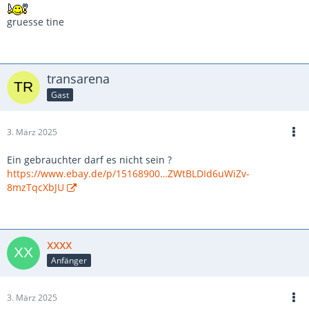
gruesse tine
transarena
Gast
3. März 2025
Ein gebrauchter darf es nicht sein ?
https://www.ebay.de/p/15168900…ZWtBLDId6uWiZv-
8mzTqcXbJU
xxxx
Anfänger
3. März 2025