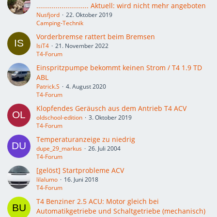
........................... Aktuell: wird nicht mehr angeboten
Nusfjord
22. Oktober 2019
Camping-Technik
Vorderbremse rattert beim Bremsen
IsiT4
21. November 2022
T4-Forum
Einspritzpumpe bekommt keinen Strom / T4 1.9 TD
ABL
Patrick.S
4. August 2020
T4-Forum
Klopfendes Geräusch aus dem Antrieb T4 ACV
oldschool-edition
3. Oktober 2019
T4-Forum
Temperaturanzeige zu niedrig
dupe_29_markus
26. Juli 2004
T4-Forum
[gelöst] Startprobleme ACV
lilalumo
16. Juni 2018
T4-Forum
T4 Benziner 2.5 ACU: Motor gleich bei
Automatikgetriebe und Schaltgetriebe (mechanisch)