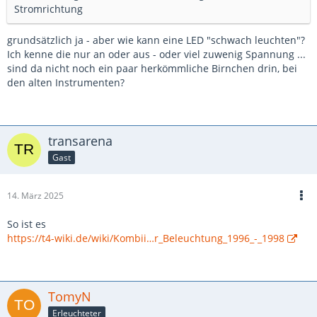
Stromrichtung
grundsätzlich ja - aber wie kann eine LED "schwach leuchten"?
Ich kenne die nur an oder aus - oder viel zuwenig Spannung ...
sind da nicht noch ein paar herkömmliche Birnchen drin, bei
den alten Instrumenten?
transarena
Gast
14. März 2025
So ist es
https://t4-wiki.de/wiki/Kombii…r_Beleuchtung_1996_-_1998
TomyN
Erleuchteter