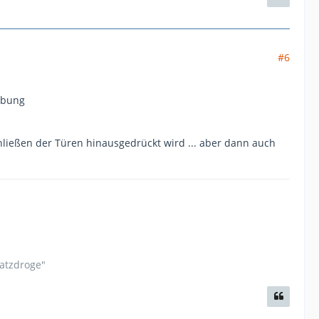
#6
eibung
hließen der Türen hinausgedrückt wird ... aber dann auch
satzdroge"