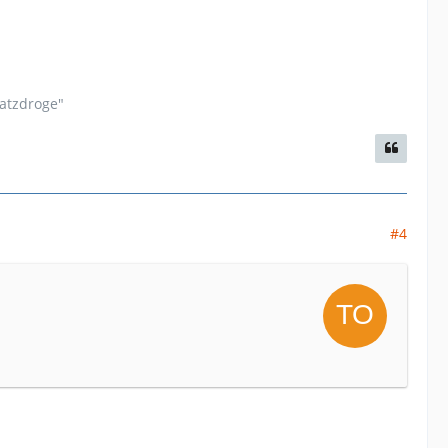
satzdroge"
#4