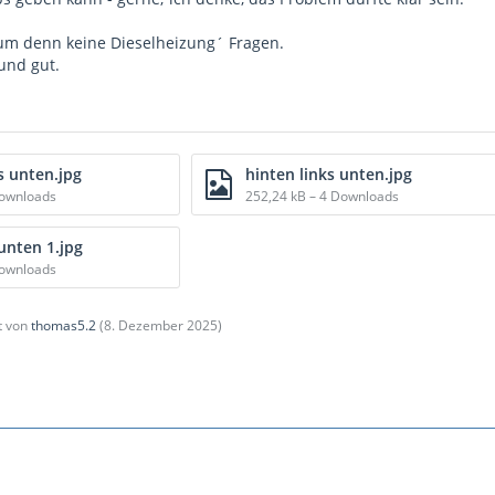
rum denn keine Dieselheizung´ Fragen.
und gut.
s unten.jpg
hinten links unten.jpg
Downloads
252,24 kB – 4 Downloads
 unten 1.jpg
Downloads
zt von
thomas5.2
(
8. Dezember 2025
)