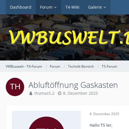
Dashboard
Forum
T4-Wiki
Galerie
VWBuswelt - T4-Forum
Forum
Technik-Bereich
T5-Forum
Abluftöffnung Gaskasten
thomas5.2
8. Dezember 2025
8. Dezember 2025
Hallo T5 ler,