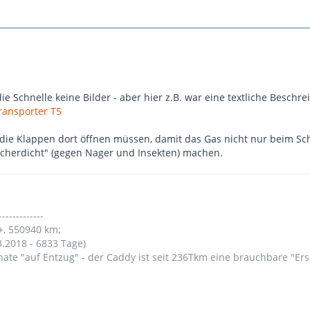
 die Schnelle keine Bilder - aber hier z.B. war eine textliche Beschr
ransporter T5
 die Klappen dort öffnen müssen, damit das Gas nicht nur beim Sc
cherdicht" (gegen Nager und Insekten) machen.
-------------
+, 550940 km;
3.2018 - 6833 Tage)
nate "auf Entzug" - der Caddy ist seit 236Tkm eine brauchbare "Er