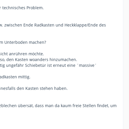
r technisches Problem.
 bzw. zwischen Ende Radkasten und Heckklappe/Ende des
 im Unterboden machen?
t nicht anrühren möchte.
wieso, den Kasten woanders hinzumachen.
eitig ungefähr Schiebetür ist erneut eine ´massive´
adkasten mittig.
einesfalls den Kasten stehen haben.
lechen übersät, dass man da kaum freie Stellen findet, um