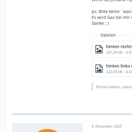
ps: Bitte keine ´wa
Es wird Gas bei mir 
Danke ; )
Dateien
hinten recht
201,29 kB – 4 
hinten links
222,93 kB – 4 
Einmal editiert, zulet
9. Dezember 2025