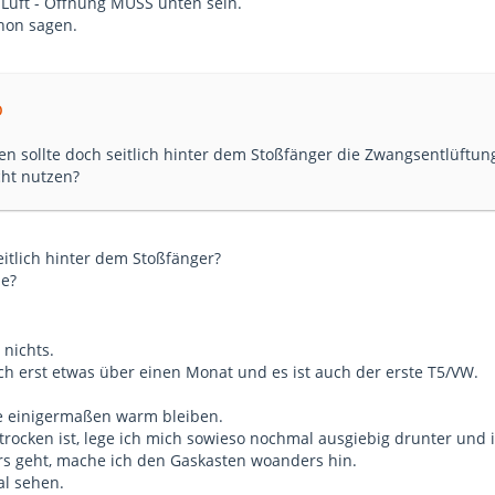
 Luft - Öffnung MUSS unten sein.
chon sagen.
o
en sollte doch seitlich hinter dem Stoßfänger die Zwangsentlüftung
cht nutzen?
itlich hinter dem Stoßfänger?
pe?
 nichts.
ch erst etwas über einen Monat und es ist auch der erste T5/VW.
age einigermaßen warm bleiben.
rocken ist, lege ich mich sowieso nochmal ausgiebig drunter und i
s geht, mache ich den Gaskasten woanders hin.
al sehen.