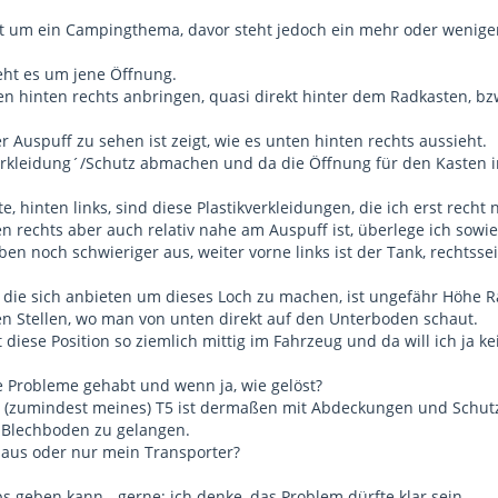
t um ein Campingthema, davor steht jedoch ein mehr oder wenige
geht es um jene Öffnung.
ten hinten rechts anbringen, quasi direkt hinter dem Radkasten,
r Auspuff zu sehen ist zeigt, wie es unten hinten rechts aussieht.
rkleidung´/Schutz abmachen und da die Öffnung für den Kasten
e, hinten links, sind diese Plastikverkleidungen, die ich erst rech
ten rechts aber auch relativ nahe am Auspuff ist, überlege ich so
eben noch schwieriger aus, weiter vorne links ist der Tank, rechtss
, die sich anbieten um dieses Loch zu machen, ist ungefähr Höhe R
gen Stellen, wo man von unten direkt auf den Unterboden schaut.
 diese Position so ziemlich mittig im Fahrzeug und da will ich ja k
 Probleme gehabt und wenn ja, wie gelöst?
(zumindest meines) T5 ist dermaßen mit Abdeckungen und Schutzb
 Blechboden zu gelangen.
o aus oder nur mein Transporter?
 geben kann - gerne; ich denke, das Problem dürfte klar sein.