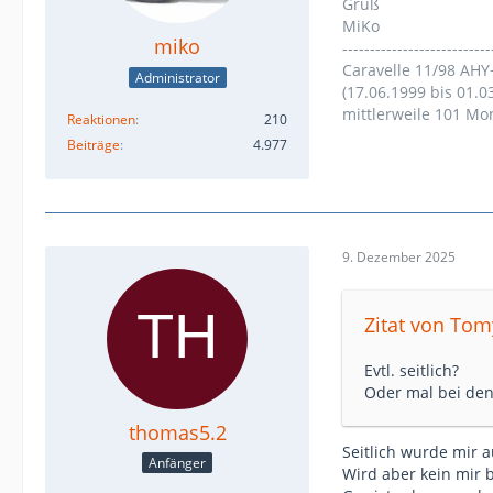
Gruß
MiKo
miko
---------------------------
Caravelle 11/98 AHY
Administrator
(17.06.1999 bis 01.0
mittlerweile 101 Mo
Reaktionen
210
Beiträge
4.977
9. Dezember 2025
Zitat von To
Evtl. seitlich?
Oder mal bei de
thomas5.2
Seitlich wurde mir 
Anfänger
Wird aber kein mir 