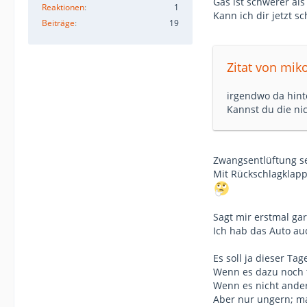
Gas ist schwerer als
Reaktionen
1
Kann ich dir jetzt s
Beiträge
19
Zitat von mik
irgendwo da hint
Kannst du die ni
Zwangsentlüftung se
Mit Rückschlagklap
Sagt mir erstmal gar
Ich hab das Auto au
Es soll ja dieser T
Wenn es dazu noch t
Wenn es nicht ander
Aber nur ungern; m