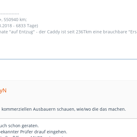
-------------
+, 550940 km;
3.2018 - 6833 Tage)
nate "auf Entzug" - der Caddy ist seit 236Tkm eine brauchbare "Er
myN
n kommerziellen Ausbauern schauen, wie/wo die das machen.
auch schon geraten.
bekannter Prüfer drauf eingehen.