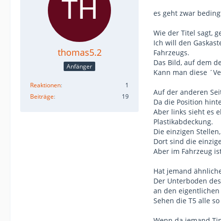
es geht zwar beding
Wie der Titel sagt, 
Ich will den Gaskas
thomas5.2
Fahrzeugs.
Das Bild, auf dem de
Anfänger
Kann man diese ´Ve
Reaktionen
1
Auf der anderen Seit
Beiträge
19
Da die Position hin
Aber links sieht es 
Plastikabdeckung.
Die einzigen Stellen
Dort sind die einzi
Aber im Fahrzeug ist
Hat jemand ähnliche
Der Unterboden des 
an den eigentlichen
Sehen die T5 alle s
Wenn da jemand Tips