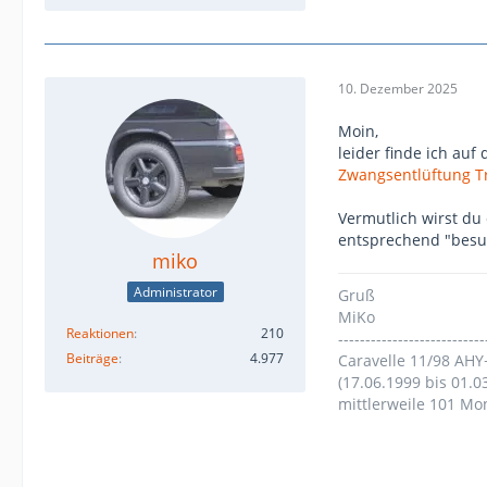
10. Dezember 2025
Moin,
leider finde ich auf
Zwangsentlüftung T
Vermutlich wirst du
entsprechend "besu
miko
Administrator
Gruß
MiKo
Reaktionen
210
---------------------------
Beiträge
4.977
Caravelle 11/98 AHY
(17.06.1999 bis 01.0
mittlerweile 101 Mo