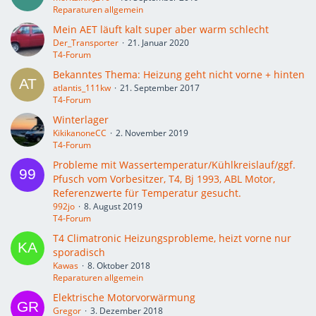
Reparaturen allgemein
Mein AET läuft kalt super aber warm schlecht
Der_Transporter
21. Januar 2020
T4-Forum
Bekanntes Thema: Heizung geht nicht vorne + hinten
atlantis_111kw
21. September 2017
T4-Forum
Winterlager
KikikanoneCC
2. November 2019
T4-Forum
Probleme mit Wassertemperatur/Kühlkreislauf/ggf.
Pfusch vom Vorbesitzer, T4, Bj 1993, ABL Motor,
Referenzwerte für Temperatur gesucht.
992jo
8. August 2019
T4-Forum
T4 Climatronic Heizungsprobleme, heizt vorne nur
sporadisch
Kawas
8. Oktober 2018
Reparaturen allgemein
Elektrische Motorvorwärmung
Gregor
3. Dezember 2018