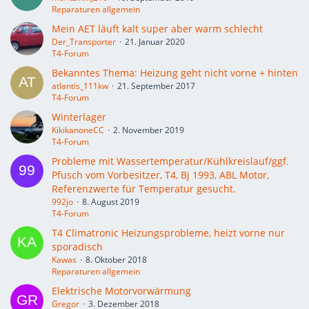
Reparaturen allgemein
Mein AET läuft kalt super aber warm schlecht
Der_Transporter
21. Januar 2020
T4-Forum
Bekanntes Thema: Heizung geht nicht vorne + hinten
atlantis_111kw
21. September 2017
T4-Forum
Winterlager
KikikanoneCC
2. November 2019
T4-Forum
Probleme mit Wassertemperatur/Kühlkreislauf/ggf.
Pfusch vom Vorbesitzer, T4, Bj 1993, ABL Motor,
Referenzwerte für Temperatur gesucht.
992jo
8. August 2019
T4-Forum
T4 Climatronic Heizungsprobleme, heizt vorne nur
sporadisch
Kawas
8. Oktober 2018
Reparaturen allgemein
Elektrische Motorvorwärmung
Gregor
3. Dezember 2018