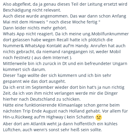
Also abgeflext, da ja genau dieses Teil der Leitung ersetzt wird
Beschädigung nicht relevant.
Auch diese wurde angenommen. Das war dann schon Anfang
Mai mit dem Hinweis " noch diese Woche fertig "
Dann leider nichts mehr gehört.
Whats App nicht reagiert. Da ich meine ung.Mobilfunknummer
dort gelassen habe wegen Recall hatte ich plötzlich die
Nummer& WhatsApp Kontakt auf'm Handy. Anrufen hat auch
nichts gebracht, da niemand rangegangen ist, weder Mobil
noch Festnetz ( aus dem Internet ).
Mittlerweile bin ich zurück in Dt und ein befreundeter Ungarn
kümmert sich darum.
Dieser Tage wollte der sich kümmern und ich bin sehr
gespannt wie das dort ausgeht.
Da ich erst im September wieder dort bin hat's ja nun richtig
Zeit, da ich von ihm nicht verlangen werde mir die Dinger
hierher nach Deutschland zu schicken.
Hätte eine funktionierende Klimaanlage schon gerne beim
nächsten Trip Ende August nach Holland gehabt. Vor allem für
Hin-u.Rückweg auf'm Highway ( kein Schatten
Aber dort am Atlantik weht ja dann hoffentlich ein kühles
Lüftchen, auch wenn's sonst sehr heiß sein sollte.