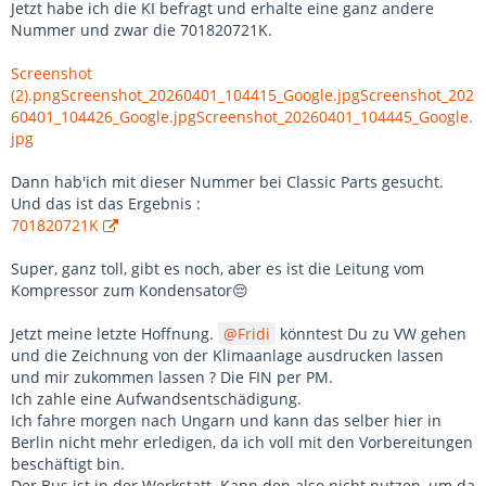
Jetzt habe ich die KI befragt und erhalte eine ganz andere
Nummer und zwar die 701820721K.
Screenshot
(2).png
Screenshot_20260401_104415_Google.jpg
Screenshot_202
60401_104426_Google.jpg
Screenshot_20260401_104445_Google.
jpg
Dann hab'ich mit dieser Nummer bei Classic Parts gesucht.
Und das ist das Ergebnis :
701820721K
Super, ganz toll, gibt es noch, aber es ist die Leitung vom
Kompressor zum Kondensator😔
Jetzt meine letzte Hoffnung.
Fridi
könntest Du zu VW gehen
und die Zeichnung von der Klimaanlage ausdrucken lassen
und mir zukommen lassen ? Die FIN per PM.
Ich zahle eine Aufwandsentschädigung.
Ich fahre morgen nach Ungarn und kann das selber hier in
Berlin nicht mehr erledigen, da ich voll mit den Vorbereitungen
beschäftigt bin.
Der Bus ist in der Werkstatt. Kann den also nicht nutzen, um da