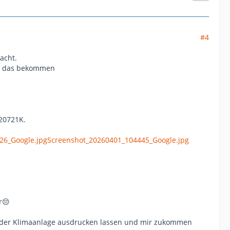
#4
acht.
be das bekommen
820721K.
26_Google.jpg
Screenshot_20260401_104445_Google.jpg
r😔
 der Klimaanlage ausdrucken lassen und mir zukommen