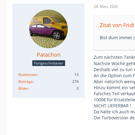
28. März 2026
Zitat von Fridi
Bist dum immer 
Patachon
Zum nächsten Tank
Fortgeschrittener
Nächste Woche geht'
Deshalb viel zu tun 
Reaktionen
13
An die Option zum F
Aber natürlich weni
Beiträge
274
Hinzu kommt ein seh
Bilder
3
Falsches Teil verka
1000€ für Ersatztei
NICHT LIEFERBAR !
Da hätte ich auch ma
Die Turboversion de