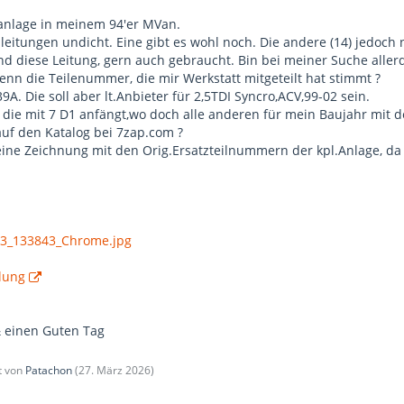
anlage in meinem 94'er MVan.
leitungen undicht. Eine gibt es wohl noch. Die andere (14) jedoch 
nd diese Leitung, gern auch gebraucht. Bin bei meiner Suche aller
nn die Teilenummer, die mir Werkstatt mitgeteilt hat stimmt ?
9A. Die soll aber lt.Anbieter für 2,5TDI Syncro,ACV,99-02 sein.
 die mit 7 D1 anfängt,wo doch alle anderen für mein Baujahr mit 
auf den Katalog bei 7zap.com ?
ine Zeichnung mit den Orig.Ersatzteilnummern der kpl.Anlage, da 
23_133843_Chrome.jpg
lung
& einen Guten Tag
zt von
Patachon
(
27. März 2026
)