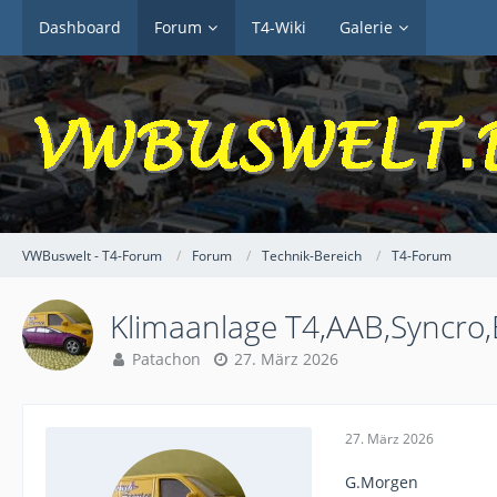
Dashboard
Forum
T4-Wiki
Galerie
VWBuswelt - T4-Forum
Forum
Technik-Bereich
T4-Forum
Klimaanlage T4,AAB,Syncro,
Patachon
27. März 2026
27. März 2026
G.Morgen