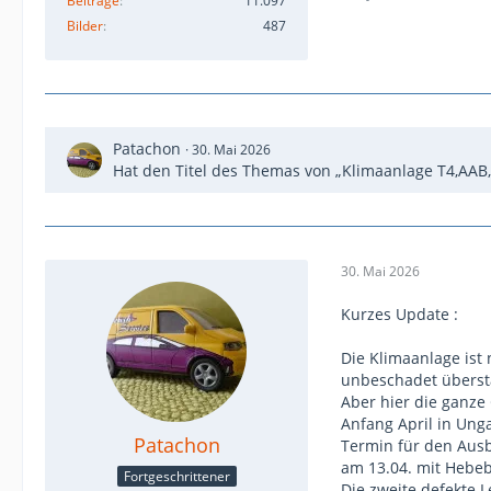
Beiträge
11.097
Bilder
487
Patachon
30. Mai 2026
Hat den Titel des Themas von „Klimaanlage T4,AAB,
30. Mai 2026
Kurzes Update :
Die Klimaanlage ist
unbeschadet überst
Aber hier die ganze
Anfang April in Ung
Patachon
Termin für den Ausb
am 13.04. mit Hebe
Fortgeschrittener
Die zweite defekte L