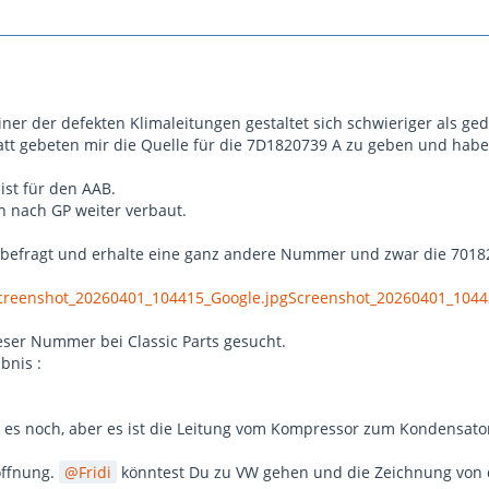
ner der defekten Klimaleitungen gestaltet sich schwieriger als ged
att gebeten mir die Quelle für die 7D1820739 A zu geben und ha
 ist für den AAB.
 nach GP weiter verbaut.
KI befragt und erhalte eine ganz andere Nummer und zwar die 701
creenshot_20260401_104415_Google.jpg
Screenshot_20260401_1044
eser Nummer bei Classic Parts gesucht.
bnis :
ibt es noch, aber es ist die Leitung vom Kompressor zum Kondensato
offnung.
Fridi
könntest Du zu VW gehen und die Zeichnung von