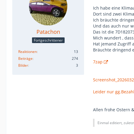
Ich habe eine Klima
Dort sind zwei Klima
Ich bräuchte dringe
Und das auch nur we
Patachon
Das ist die 7D182073
Mich wundert , dass
Fortgeschrittener
Hat jemand Zugriff 
Bräuchte dringend e
Reaktionen
13
Beiträge
274
7zap
Bilder
3
Screenshot_202603
Leider nur gg.Bezah
Allen frohe Ostern 
Einmal editiert, zulet