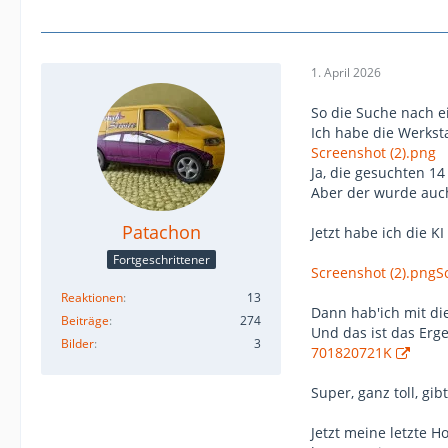
1. April 2026
So die Suche nach ei
Ich habe die Werkst
Screenshot (2).png
Ja, die gesuchten 14
Aber der wurde auch
Patachon
Jetzt habe ich die 
Fortgeschrittener
Screenshot (2).png
S
Reaktionen
13
Dann hab'ich mit di
Beiträge
274
Und das ist das Erge
Bilder
3
701820721K
Super, ganz toll, g
Jetzt meine letzte H