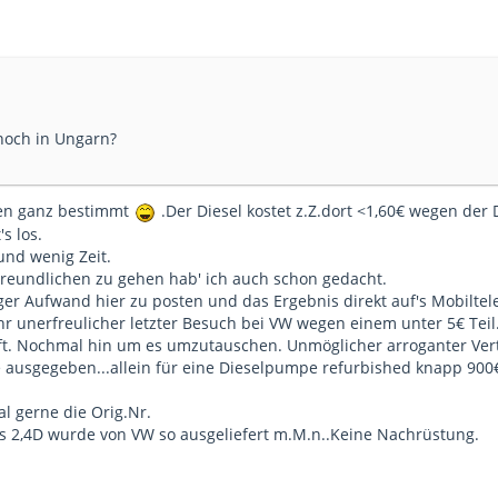
noch in Ungarn?
en ganz bestimmt
.Der Diesel kostet z.Z.dort <1,60€ wegen der
s los.
und wenig Zeit.
reundlichen zu gehen hab' ich auch schon gedacht.
ger Aufwand hier zu posten und das Ergebnis direkt auf's Mobilt
r unerfreulicher letzter Besuch bei VW wegen einem unter 5€ Teil
uft. Nochmal hin um es umzutauschen. Unmöglicher arroganter Vertr
le ausgegeben...allein für eine Dieselpumpe refurbished knapp 900€
l gerne die Orig.Nr.
s 2,4D wurde von VW so ausgeliefert m.M.n..Keine Nachrüstung.