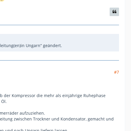
leitung(en)in Ungarn“ geändert.
#7
 ob der Kompressor die mehr als einjährige Ruhephase
 Öl.
mmerräder aufzuziehen.
maleitung zwischen Trockner und Kondensator, gemacht und
len und nach Ungarn liefern lassen.