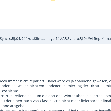
Syncro,BJ.04/94“ zu „Klimaanlage T4,AAB,Syncro,BJ.04/94 Rep.Klima
 noch immer nicht repariert. Dabei wäre es ja spannend gewesen,
anden hat wegen nicht vorhandener Schmierung der Dichtung mit
 Geschichte.
arn zum Reifendienst um die dort den Winter über gelagerten So
au der einen, auch von Classic Parts nicht mehr lieferbaren Kli
bühne ausgebaut.
eitung wollte ich ebenfalls raushaben und bei Classic Parts bestel