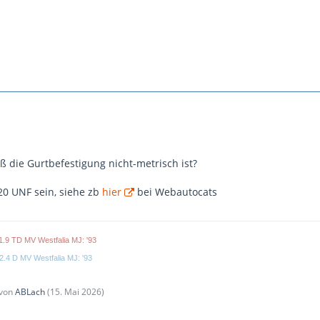
ß die Gurtbefestigung nicht-metrisch ist?
 20 UNF sein, siehe zb
hier
bei Webautocats
1.9 TD MV Westfalia MJ: '93
2.4 D MV Westfalia MJ: '93
 von
ABLach
(
15. Mai 2026
)