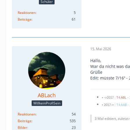
Schüler
Reaktionen
5
Beiträge
61
15. Mai 2026
Hallo,
War da nicht was da
Grüße
Edit: müsste 7/16‘‘ -
ABLach
• ->2017 :
T4 ABL - 
WillkeinProfiSein
• 2017-> :
T4 AAB - 
Reaktionen
54
3 Mal editiert, zuletzt
Beiträge
535
Bilder
23