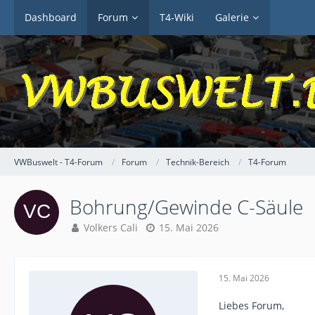
Dashboard
Forum
T4-Wiki
Galerie
VWBuswelt - T4-Forum
Forum
Technik-Bereich
T4-Forum
Bohrung/Gewinde C-Säule
Volkers Cali
15. Mai 2026
15. Mai 2026
Liebes Forum,