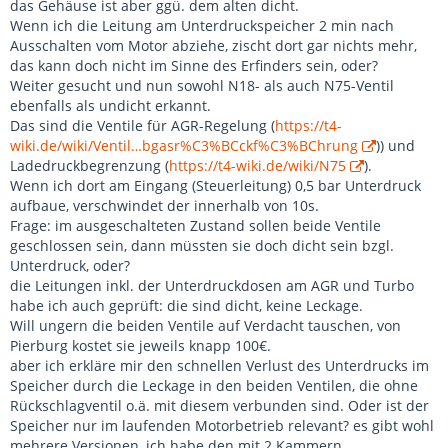
das Gehäuse ist aber ggü. dem alten dicht.
Wenn ich die Leitung am Unterdruckspeicher 2 min nach
Ausschalten vom Motor abziehe, zischt dort gar nichts mehr,
das kann doch nicht im Sinne des Erfinders sein, oder?
Weiter gesucht und nun sowohl N18- als auch N75-Ventil
ebenfalls als undicht erkannt.
Das sind die Ventile für AGR-Regelung (
https://t4-
wiki.de/wiki/Ventil…bgasr%C3%BCckf%C3%BChrung
)) und
Ladedruckbegrenzung (
https://t4-wiki.de/wiki/N75
).
Wenn ich dort am Eingang (Steuerleitung) 0,5 bar Unterdruck
aufbaue, verschwindet der innerhalb von 10s.
Frage: im ausgeschalteten Zustand sollen beide Ventile
geschlossen sein, dann müssten sie doch dicht sein bzgl.
Unterdruck, oder?
die Leitungen inkl. der Unterdruckdosen am AGR und Turbo
habe ich auch geprüft: die sind dicht, keine Leckage.
Will ungern die beiden Ventile auf Verdacht tauschen, von
Pierburg kostet sie jeweils knapp 100€.
aber ich erkläre mir den schnellen Verlust des Unterdrucks im
Speicher durch die Leckage in den beiden Ventilen, die ohne
Rückschlagventil o.ä. mit diesem verbunden sind. Oder ist der
Speicher nur im laufenden Motorbetrieb relevant? es gibt wohl
mehrere Versionen, ich habe den mit 2 Kammern.