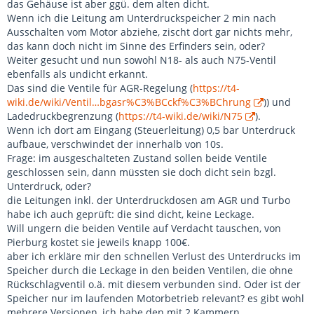
das Gehäuse ist aber ggü. dem alten dicht.
Wenn ich die Leitung am Unterdruckspeicher 2 min nach
Ausschalten vom Motor abziehe, zischt dort gar nichts mehr,
das kann doch nicht im Sinne des Erfinders sein, oder?
Weiter gesucht und nun sowohl N18- als auch N75-Ventil
ebenfalls als undicht erkannt.
Das sind die Ventile für AGR-Regelung (
https://t4-
wiki.de/wiki/Ventil…bgasr%C3%BCckf%C3%BChrung
)) und
Ladedruckbegrenzung (
https://t4-wiki.de/wiki/N75
).
Wenn ich dort am Eingang (Steuerleitung) 0,5 bar Unterdruck
aufbaue, verschwindet der innerhalb von 10s.
Frage: im ausgeschalteten Zustand sollen beide Ventile
geschlossen sein, dann müssten sie doch dicht sein bzgl.
Unterdruck, oder?
die Leitungen inkl. der Unterdruckdosen am AGR und Turbo
habe ich auch geprüft: die sind dicht, keine Leckage.
Will ungern die beiden Ventile auf Verdacht tauschen, von
Pierburg kostet sie jeweils knapp 100€.
aber ich erkläre mir den schnellen Verlust des Unterdrucks im
Speicher durch die Leckage in den beiden Ventilen, die ohne
Rückschlagventil o.ä. mit diesem verbunden sind. Oder ist der
Speicher nur im laufenden Motorbetrieb relevant? es gibt wohl
mehrere Versionen, ich habe den mit 2 Kammern.