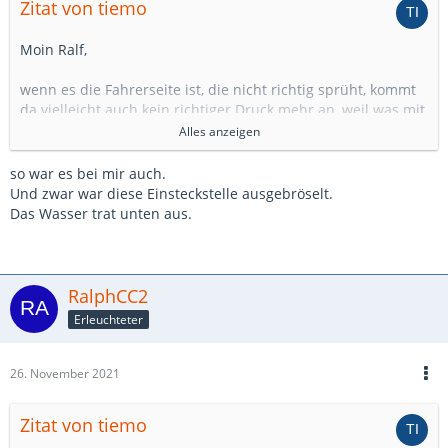
Zitat von tiemo
Moin Ralf,
wenn es die Fahrerseite ist, die nicht richtig sprüht, kommt
da vielleicht auch kein richtiger Druck mehr an, weil was mit
dem Schlauch ist.
Alles anzeigen
Gruß,
so war es bei mir auch.
Tiemo
Und zwar war diese Einsteckstelle ausgebröselt.
Das Wasser trat unten aus.
RalphCC2
Erleuchteter
26. November 2021
Zitat von tiemo