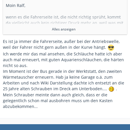
Moin Ralf,
wenn es die Fahrerseite ist, die nicht richtig sprüht, kommt
da vielleicht auch kein richtiger Druck mehr an, weil was mit
dem Schlauch ist.
Alles anzeigen
Gruß,
Es ist ja immer die Fahrerseite, außer bei der Antriebswelle,
Tiemo
weil der Fahrer nicht gern außen in der Kurve hängt.
Ich werde mir das mal ansehen, die Schläuche hatte ich aber
auch mal erneuert, mit guten Aquarienschläuchen, die härten
nicht so aus.
Im Moment ist der Bus gerade in der Werktstatt, den zweiten
Wärmetauscher erneuern. Hab ja keine Garage o.ä. zum
Arbeiten und nach Wiki Darstellung dachte ich entsetzt an die
25 Jahre alten Schrauben im Dreck am Unterboden....
.
Mein Schrauber meinte dann auch gleich, dass er die
gelegentlich schon mal ausbohren muss um den Kasten
abzubekommen...