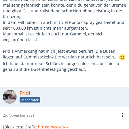
sie nach 25 Jahren überhaupt arbeiten? Hab gerade
mal sehr gefährlich sein könnte, denn du gehst von der Bremse
geschaut,
und gibst Gas und rollst dann schockiert ohne Leistung in die
35,- kostet eine Neue Düse. Hmm. Ok. Die Waschdüsen habe
Kreuzung.
ich nicht günstiger gefunden. Scheint ein Artikel zu sein, der
In dem Fall habe ich auch mit viel Kontaktspray gearbeitet und
noch Fest in der Hand der VW- und Classicpart Händler ist.
seit 100.000 km ist nichts mehr aufgetreten.
Und entsprechend teuer. Das Spritzbild war schon seit ein
Manchmal ist es einfach auch nur Gammel, der sich
paar Jahren schlecht. Nach 25 Jahren muss so ein
wegsprühen lässt.
wasserdurchgängiges Plastikteil mal neu. Wer weiß, wie
lange es die noch gibt.
Fridis Anmerkung hat mich jetzt etwas berührt. Die Düsen
liegen auf Gummisockeln? Die werden natürlich hart sein...
Ich habe da nur neue Schläuche angeschlossen, aber nie so
genau auf die Düsenbefestigung geschaut.
Fridi
Moderator
25. November 2021
[Blockierte Grafik:
https://www.t4-