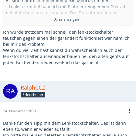
Es sind natürlich immer komplexe Mehrfachfehler.
- Lenkstockhebel habe ich mit Platinenreiniger von Conrad
geflutet ohne ihn auszubauen. Das Durchbrennen der
Sicherung ohne Betrieb ist jetzt weg
Alles anzeigen
- der Wischer tut nun seinen Dienst ohne und mit
Lichtmaschine, also auch nur bei Zündung.
Ich würde trotzdem mal schnell den lenkstockschalter
- der Anlaufwiderstand wird es also weniger sein. Trotzdem
tauschen gegen einen der garantiert funktioniert war nämlich
habe ich mir Teflonspray von Webasta geholt. Das hat ein
bei mir das Problem.
dünnes langes Röhrchen und damit werde ich dem
Wenn du viel Zeit hast kannst du wahrscheinlich auch den
Gestänge mal etwa Gutes tun
lenkstochschalter auseinander bauen bei den alten gehts auf
- die Wischwasserpumpe ist tatsächlich kaputt und läßt die
jeden Fall bei den neuen weiß ich das garnicht
Sicherung knallen. Eine Neue ist bestellt. Ich hoffe, ich muss
nicht den ganzen Kasten zum Wechseln rausnehmen.
Gemerkt habe ich es natürlich als ich auf der
Autobahnbaustelle im Regen durch Dreck nichts mehr
RalphCC2
gesehen habe Hebel gezogen und dann war die Sicherung
Erleuchteter
weg und der Scheibenwischer aus.... na überlebt. Man sollte
doch ein vollständigen Test im Stand machen und ein paar
Sicherungen verschleißen.
24. November 2021
- Heizbare Waschdüsen: Da muss ich nochmal schauen. Da
ist ein temperaturabhängiger Widerstand verbaut. Die
Danke für den Tipp mit dem Lenkstockschalter. Das ist dann
Komfortdüsen in der Motorhaube sind autonom. Sie knallen
eben so, wenn er wieder ausfällt.
mir jetzt offensichtlich nicht die Sicherung durch, aber ob
Ich hatte mal einen defekten Bremslichtschalter, was ja auch