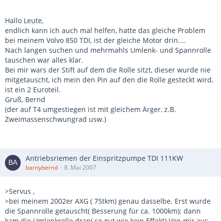
Hallo Leute,
endlich kann ich auch mal helfen, hatte das gleiche Problem
bei meinem Volvo 850 TDI, ist der gleiche Motor drin....
Nach langen suchen und mehrmahls Umlenk- und Spannrolle
tauschen war alles klar.
Bei mir wars der Stift auf dem die Rolle sitzt, dieser wurde nie
mitgetauscht, ich mein den Pin auf den die Rolle gesteckt wird,
ist ein 2 Euroteil.
Gruß, Bernd
(der auf T4 umgestiegen ist mit gleichem Ärger, z.B.
Zweimassenschwungrad usw.)
Antriebsriemen der Einspritzpumpe TDI 111KW
barnybernd
8. Mai 2007
>Servus ,
>bei meinem 2002er AXG ( 75tkm) genau dasselbe. Erst wurde
die Spannrolle getauscht( Besserung für ca. 1000km); dann
kam die Umlenkrolle dran( so gut wie kein Effekt).Von mir aus