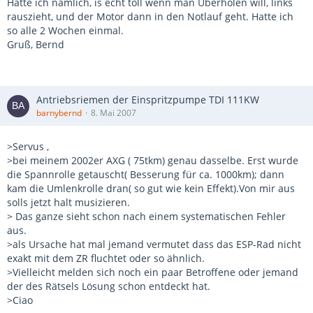
Hatte ich nämlich, is echt toll wenn man Überholen will, links
rauszieht, und der Motor dann in den Notlauf geht. Hatte ich
so alle 2 Wochen einmal.
Gruß, Bernd
Antriebsriemen der Einspritzpumpe TDI 111KW
barnybernd
8. Mai 2007
>Servus ,
>bei meinem 2002er AXG ( 75tkm) genau dasselbe. Erst wurde
die Spannrolle getauscht( Besserung für ca. 1000km); dann
kam die Umlenkrolle dran( so gut wie kein Effekt).Von mir aus
solls jetzt halt musizieren.
> Das ganze sieht schon nach einem systematischen Fehler
aus.
>als Ursache hat mal jemand vermutet dass das ESP-Rad nicht
exakt mit dem ZR fluchtet oder so ähnlich.
>Vielleicht melden sich noch ein paar Betroffene oder jemand
der des Rätsels Lösung schon entdeckt hat.
>Ciao