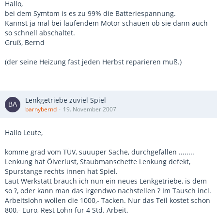
Hallo,
zweitens: Du kannst ja mal die Spannung an der zweiten
bei dem Symtom is es zu 99% die Batteriespannung.
Batterie messen
Kannst ja mal bei laufendem Motor schauen ob sie dann auch
während die Heizung läuft. Ich glaube bei um die 10Volt
so schnell abschaltet.
geht die Heizung
Gruß, Bernd
aus und es laufen nur noch Innenraumüfter und Moduluhr.
(der seine Heizung fast jeden Herbst reparieren muß.)
Gruß Markus
Lenkgetriebe zuviel Spiel
barnybernd
19. November 2007
Hallo Leute,
komme grad vom TÜV, suuuper Sache, durchgefallen ........
Lenkung hat Ölverlust, Staubmanschette Lenkung defekt,
Spurstange rechts innen hat Spiel.
Laut Werkstatt brauch ich nun ein neues Lenkgetriebe, is dem
so ?, oder kann man das irgendwo nachstellen ? Im Tausch incl.
Arbeitslohn wollen die 1000,- Tacken. Nur das Teil kostet schon
800,- Euro, Rest Lohn für 4 Std. Arbeit.