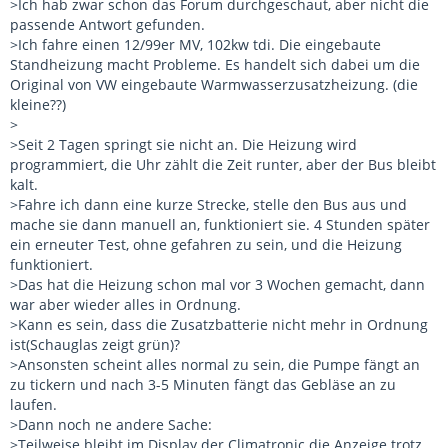
>Ich hab zwar schon das Forum durchgeschaut, aber nicht die
passende Antwort gefunden.
>Ich fahre einen 12/99er MV, 102kw tdi. Die eingebaute
Standheizung macht Probleme. Es handelt sich dabei um die
Original von VW eingebaute Warmwasserzusatzheizung. (die
kleine??)
>
>Seit 2 Tagen springt sie nicht an. Die Heizung wird
programmiert, die Uhr zählt die Zeit runter, aber der Bus bleibt
kalt.
>Fahre ich dann eine kurze Strecke, stelle den Bus aus und
mache sie dann manuell an, funktioniert sie. 4 Stunden später
ein erneuter Test, ohne gefahren zu sein, und die Heizung
funktioniert.
>Das hat die Heizung schon mal vor 3 Wochen gemacht, dann
war aber wieder alles in Ordnung.
>Kann es sein, dass die Zusatzbatterie nicht mehr in Ordnung
ist(Schauglas zeigt grün)?
>Ansonsten scheint alles normal zu sein, die Pumpe fängt an
zu tickern und nach 3-5 Minuten fängt das Gebläse an zu
laufen.
>Dann noch ne andere Sache:
>Teilweise bleibt im Display der Climatronic die Anzeige trotz