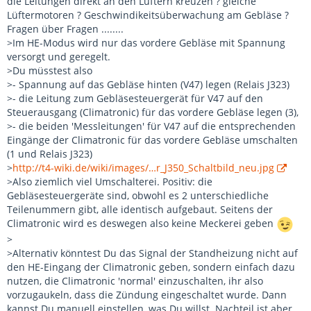
die Leitungen direkt an den Lüftern kreuzen ? gleiche
Lüftermotoren ? Geschwindikeitsüberwachung am Gebläse ?
Fragen über Fragen ........
>Im HE-Modus wird nur das vordere Gebläse mit Spannung
versorgt und geregelt.
>Du müsstest also
>- Spannung auf das Gebläse hinten (V47) legen (Relais J323)
>- die Leitung zum Gebläsesteuergerät für V47 auf den
Steuerausgang (Climatronic) für das vordere Gebläse legen (3),
>- die beiden 'Messleitungen' für V47 auf die entsprechenden
Eingänge der Climatronic für das vordere Gebläse umschalten
(1 und Relais J323)
>
http://t4-wiki.de/wiki/images/…r_J350_Schaltbild_neu.jpg
>Also ziemlich viel Umschalterei. Positiv: die
Gebläsesteuergeräte sind, obwohl es 2 unterschiedliche
Teilenummern gibt, alle identisch aufgebaut. Seitens der
Climatronic wird es deswegen also keine Meckerei geben
>
>Alternativ könntest Du das Signal der Standheizung nicht auf
den HE-Eingang der Climatronic geben, sondern einfach dazu
nutzen, die Climatronic 'normal' einzuschalten, ihr also
vorzugaukeln, dass die Zündung eingeschaltet wurde. Dann
kannst Du manuell einstellen, was Du willst. Nachteil ist aber,