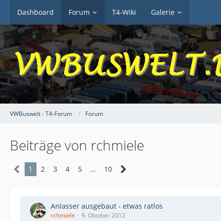
Dashboard
Forum
T4-Wiki
Galerie
VWBuswelt - T4-Forum
Forum
Beiträge von rchmiele
1
2
3
4
5
…
10
Anlasser ausgebaut - etwas ratlos
rchmiele
9. Oktober 2012