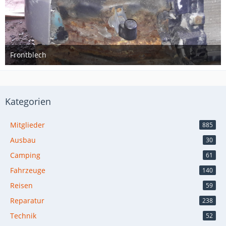
Frontblech
19. Juni 2018
Kategorien
Mitglieder
885
Ausbau
30
Camping
61
Fahrzeuge
140
Reisen
59
Reparatur
238
Technik
52