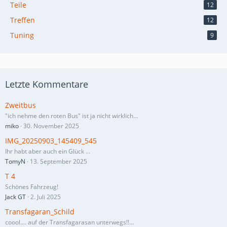
Teile
12
Treffen
12
Tuning
9
Letzte Kommentare
Zweitbus
"ich nehme den roten Bus" ist ja nicht wirklich…
miko
30. November 2025
IMG_20250903_145409_545
Ihr habt aber auch ein Glück ...
TomyN
13. September 2025
T 4
Schönes Fahrzeug!
Jack GT
2. Juli 2025
Transfagaran_Schild
coool.... auf der Transfagarasan unterwegs!!…