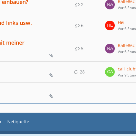
3 einbauen?
Ralle86c
2
Vor 6 Stun
d links usw.
Hei
6
Vor 6 Stun
mit meiner
Ralle86c
5
Vor 6 Stun
cali_clu
28
Vor 9 Stun
n
Netiquette