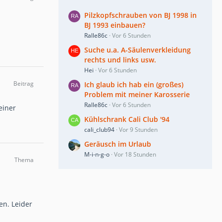
Pilzkopfschrauben von BJ 1998 in
BJ 1993 einbauen?
Ralle86c
Vor 6 Stunden
Suche u.a. A-Säulenverkleidung
rechts und links usw.
Hei
Vor 6 Stunden
Beitrag
Ich glaub ich hab ein (großes)
Problem mit meiner Karosserie
Ralle86c
Vor 6 Stunden
einer
Kühlschrank Cali Club '94
cali_club94
Vor 9 Stunden
Geräusch im Urlaub
M-i-n-g-o
Vor 18 Stunden
Thema
en. Leider