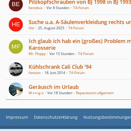
Pilzkopfschrauben von BJ 1998 in BJ 199
benebus
Vor 8 Stunden
T4-Forum
Suche u.a. A-Säulenverkleidung rechts un
Hei
25. August 2025
T4-Forum
Ich glaub ich hab ein (großes) Problem 
Karosserie
Mr. Floppy
Vor 15 Stunden
T4-Forum
Kühlschrank Cali Club '94
hansan
18. Juni 2014
T4-Forum
Geräusch im Urlaub
M-i-n-g-o
Vor 18 Stunden
Reparaturen allgemein
Impressum
Datenschutzerklärung
Nutzungsbestimmunge