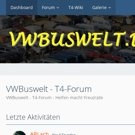
Dashboard
Forum
T4-Wiki
Galerie
VWBuswelt - T4-Forum
VWBuswelt - T4-Forum - Helfen macht Freu(n)de
Letzte Aktivitäten
ABLach
Vor 4 Stunden