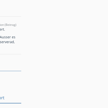
ion (Beitrag)
ert.
 Ausser es
serverad,
ort