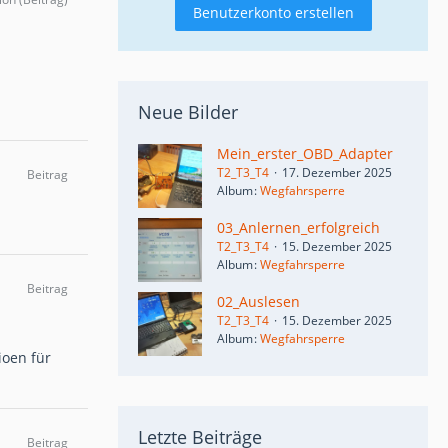
Benutzerkonto erstellen
Neue Bilder
Mein_erster_OBD_Adapter
T2_T3_T4
17. Dezember 2025
Beitrag
Album
Wegfahrsperre
03_Anlernen_erfolgreich
T2_T3_T4
15. Dezember 2025
Album
Wegfahrsperre
Beitrag
02_Auslesen
T2_T3_T4
15. Dezember 2025
Album
Wegfahrsperre
ioen für
Letzte Beiträge
Beitrag