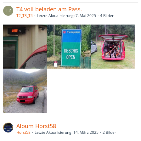
T4 voll beladen am Pass.
T2_T3_T4
Letzte Aktualisierung:
7. Mai 2025
4 Bilder
Album Horst58
Horst58
Letzte Aktualisierung:
14. März 2025
2 Bilder