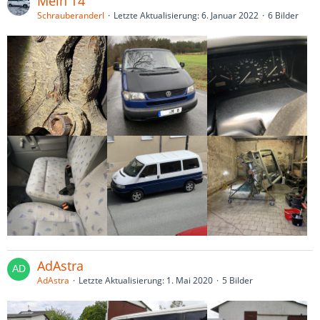
Mein T4
Schrauberanderl
Letzte Aktualisierung:
6. Januar 2022
6 Bilder
AdAstra
AdAstra
Letzte Aktualisierung:
1. Mai 2020
5 Bilder