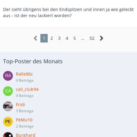
Der sieht übrigens bei den Endspitzen und innen ja wie geleckt
aus - ist der neu lackiert worden?
1
2
3
4
5
…
52
Top-Poster des Monats
Ralle86c
4 Beiträge
cali_club94
4 Beiträge
Fridi
3 Beiträge
PeMu10
2 Beiträge
Burghard