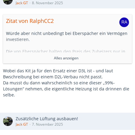
Jack GT
8. November 2025
IMG_20251107_154903_copy_2048x1536.jpg
Zitat von RalphCC2
Zur Info. Keine Standheizung verbaut. Ist auch nicht
geplant. Wir haben zumindest manchmal das Gefühl dass
Würde aber nicht unbedingt bei Eberspächer ein Vermögen
die Kälte von unten kommt.
investieren.
Sorry das ich den Thread kapere :-))
Die von Eberspächer halten den Preis des Zuheizers nur in
Euro konvertiert und mit Teuerungen seit 30 Jahren hoch.
Alles anzeigen
Kommen bei mir gleich nach dem Niederegger
Werksverkauf in Lübeck. Teurer als das gleiche Produkt aus
Wobei das Kit ja für den Ersatz einer D3L ist - und laut
dem Supermarkt. 🙄
Bwschreibung bei einem D2L-Verbau nicht passt.
Da musst du dann wahrscheinlich so eine dieser „99%-
Vielleicht schaust du zusätzlich woanders, z.B. Tigerexped.
Lösungen“ nehmen, die eigentliche Heizung ist da drinnen die
https://www.tigerexped.de/vw-t4-standheizung-
selbe.
einbausatz
Zusätzliche Lüftung ausbauen!
Jack GT
7. November 2025