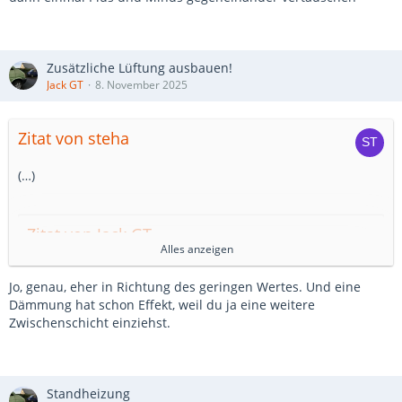
Zusätzliche Lüftung ausbauen!
Jack GT
8. November 2025
Zitat von steha
(…)
Zitat von Jack GT
Alles anzeigen
Eine entsprechend aufgebrachte Dämmung sollte recht
Jo, genau, eher in Richtung des geringen Wertes. Und eine
schmal sein, da die Platte auf dem Wellboden aufliegt
Dämmung hat schon Effekt, weil du ja eine weitere
und in der Höhe an die Schiebetürtrittleiste und
Zwischenschicht einziehst.
Heckklappenaustritt anschließt.
Und wie schmal? Habe gerade mal draussen gemessen,
mehr als 6-9mm sollten es wohl nicht sein, oder? Bringt das
Standheizung
dann überhaupt was?