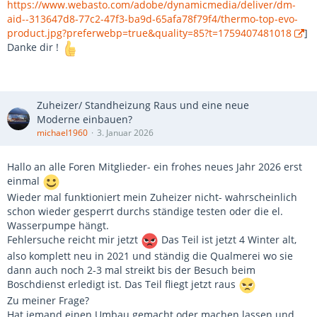
https://www.webasto.com/adobe/dynamicmedia/deliver/dm-
aid--313647d8-77c2-47f3-ba9d-65afa78f79f4/thermo-top-evo-
product.jpg?preferwebp=true&quality=85?t=1759407481018
]
Danke dir !
Zuheizer/ Standheizung Raus und eine neue
Moderne einbauen?
michael1960
3. Januar 2026
Hallo an alle Foren Mitglieder- ein frohes neues Jahr 2026 erst
einmal
Wieder mal funktioniert mein Zuheizer nicht- wahrscheinlich
schon wieder gesperrt durchs ständige testen oder die el.
Wasserpumpe hängt.
Fehlersuche reicht mir jetzt
Das Teil ist jetzt 4 Winter alt,
also komplett neu in 2021 und ständig die Qualmerei wo sie
dann auch noch 2-3 mal streikt bis der Besuch beim
Boschdienst erledigt ist. Das Teil fliegt jetzt raus
Zu meiner Frage?
Hat jemand einen Umbau gemacht oder machen lassen und