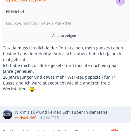
Hi Michel,
Glückwunsch zur neuen Plakette!
Total unseriös frage ich dann gleich mal…
Alles anzeigen
Meiner brauch auch etwas Liebe mit dem Schweißgerät
aber ich hab 2 linke Hände voll mit Daumen 🤣
Tja- da muss ich dich leider Enttäuschen, mein ganzes Leben
Nimmst du auch Auträge an? 🫣
bestand aus dem Hobby- Autos schrauben, habe ich ja auch
mal gelernt.
Grüße,
Ich habe mich zur Ruhe gesetzt und möchte noch ein paar
Sylvio
Jahre genießen.
20 Jahre jünger und etwas mehr Werkzeug speziell für T4
Busse und ich wäre ausgebucht wie alle anderen freie
Werkstätten.
Nix mit TÜV und keinen Schrauber in der Nähe
michael1960
4. Juni 2025