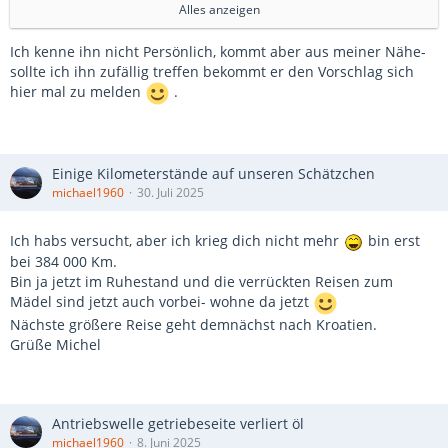
https://www.schwaebische.de/re…ter-zurueckgelegt-
Alles anzeigen
4037685
Ich kenne ihn nicht Persönlich, kommt aber aus meiner Nähe-
kennt den jemand?
sollte ich ihn zufällig treffen bekommt er den Vorschlag sich
hier mal zu melden
.
Einige Kilometerstände auf unseren Schätzchen
michael1960
30. Juli 2025
Ich habs versucht, aber ich krieg dich nicht mehr
bin erst
bei 384 000 Km.
Bin ja jetzt im Ruhestand und die verrückten Reisen zum
Mädel sind jetzt auch vorbei- wohne da jetzt
Nächste größere Reise geht demnächst nach Kroatien.
Grüße Michel
Antriebswelle getriebeseite verliert öl
michael1960
8. Juni 2025