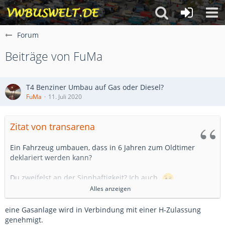
Forum
Beiträge von FuMa
T4 Benziner Umbau auf Gas oder Diesel?
FuMa
11. Juli 2020
Zitat von transarena
Ein Fahrzeug umbauen, dass in 6 Jahren zum Oldtimer
deklariert werden kann?
Du zweifelst an der Sinnhaftigkeit? Ich auch.
Alles anzeigen
Wie viel Km fährst du denn pro Jahr ?
Für 2000€ oder mehr, gibt es eine Menge Benzin.
eine Gasanlage wird in Verbindung mit einer H-Zulassung
genehmigt.