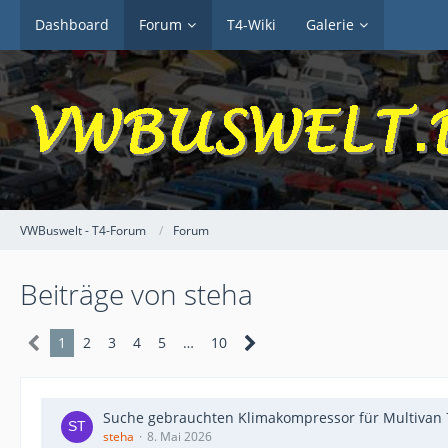
Dashboard
Forum
T4-Wiki
Galerie
VWBuswelt - T4-Forum
Forum
Beiträge von steha
1
2
3
4
5
…
10
Suche gebrauchten Klimakompressor für Multivan 
steha
8. Mai 2026